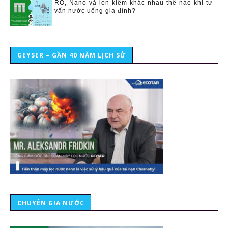
RO, Nano và ion kiềm khác nhau thế nào khi tư
vấn nước uống gia đình?
GEYSER – GẦN 40 NĂM LỊCH SỬ
CHUYÊN GIA NƯỚC