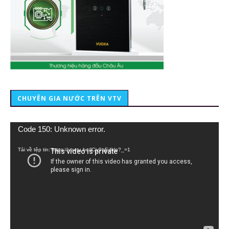
CHUYÊN GIA NƯỚC TRÊN VTV
Trình
Code 150: Unknown error.
chơi
Video
Tải về tệp tin: https://youtu.be/lCiy9qEdklo?_=1