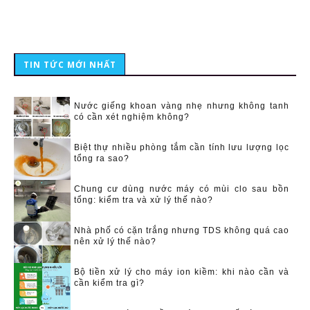
TIN TỨC MỚI NHẤT
Nước giếng khoan vàng nhẹ nhưng không tanh
có cần xét nghiệm không?
Biệt thự nhiều phòng tắm cần tính lưu lượng lọc
tổng ra sao?
Chung cư dùng nước máy có mùi clo sau bồn
tổng: kiểm tra và xử lý thế nào?
Nhà phố có cặn trắng nhưng TDS không quá cao
nên xử lý thế nào?
Bộ tiền xử lý cho máy ion kiềm: khi nào cần và
cần kiểm tra gì?