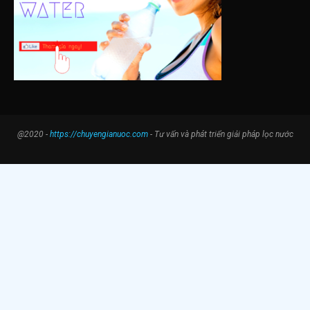
@2020 -
https://chuyengianuoc.com
- Tư vấn và phát triển giải pháp lọc nước