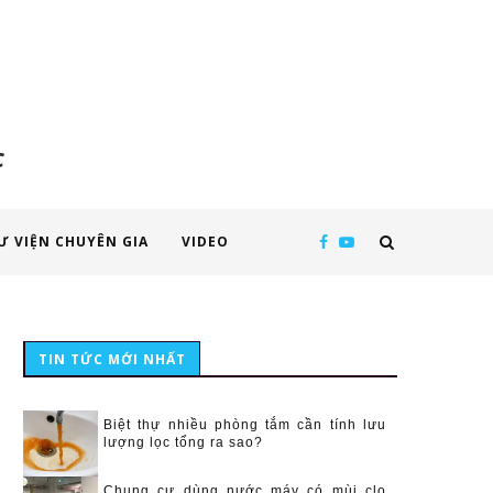
c
Ư VIỆN CHUYÊN GIA
VIDEO
TIN TỨC MỚI NHẤT
Biệt thự nhiều phòng tắm cần tính lưu
lượng lọc tổng ra sao?
Chung cư dùng nước máy có mùi clo