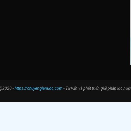
@2020 -
https://chuyengianuoc.com
- Tư vấn và phát triển giải pháp lọc nướ