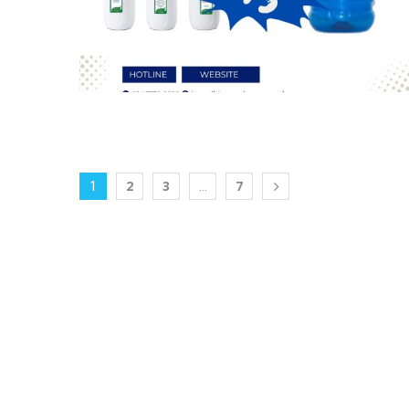
2
3
7
1
…