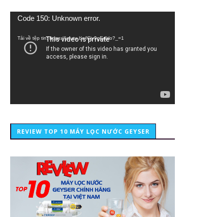
Trình
Code 150: Unknown error.
chơi
Video
Tải về tệp tin: https://youtu.be/lCiy9qEdklo?_=1
REVIEW TOP 10 MÁY LỌC NƯỚC GEYSER