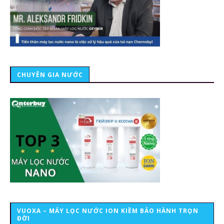
CHUYÊN GIA NƯỚC
VUOXA – MÁY LỌC NƯỚC ION KIỀM BẢO HÀNH TRỌN
ĐỜI