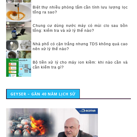
Biệt thự nhiều phòng tắm cần tính lưu lượng lọc
tổng ra sao?
Chung cư dùng nước máy có mùi clo sau bồn
tổng: kiểm tra và xử lý thế nào?
Nhà phố có cặn trắng nhưng TDS không quá cao
nên xử lý thế nào?
Bộ tiền xử lý cho máy ion kiềm: khi nào cần và
cần kiểm tra gì?
GEYSER – GẦN 40 NĂM LỊCH SỬ