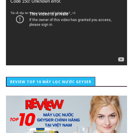
Code 150: Unknown error.
chơi
Video
Tải về tệp tin: https://youtu.be/lCiy9qEdklo?_=1
REVIEW TOP 10 MÁY LỌC NƯỚC GEYSER