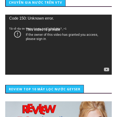
CHUYÊN GIA NƯỚC TRÊN VTV
Trình
Code 150: Unknown error.
chơi
Video
Tải về tệp tin: https://youtu.be/lCiy9qEdklo?_=1
REVIEW TOP 10 MÁY LỌC NƯỚC GEYSER