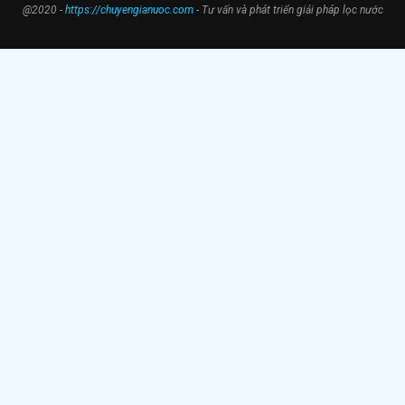
@2020 -
https://chuyengianuoc.com
- Tư vấn và phát triển giải pháp lọc nước