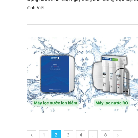
đình Việt…
1
3
4
8
2
…