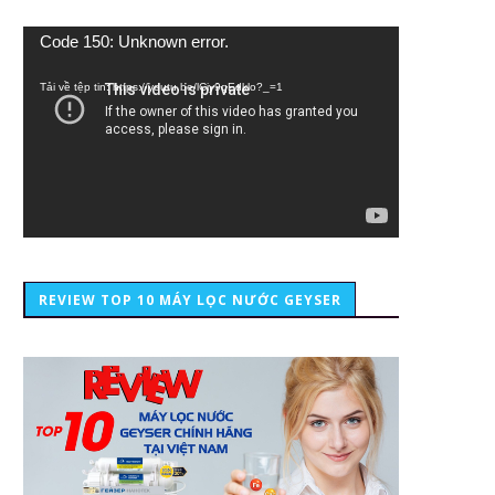
Trình
Code 150: Unknown error.
chơi
Video
Tải về tệp tin: https://youtu.be/lCiy9qEdklo?_=1
REVIEW TOP 10 MÁY LỌC NƯỚC GEYSER