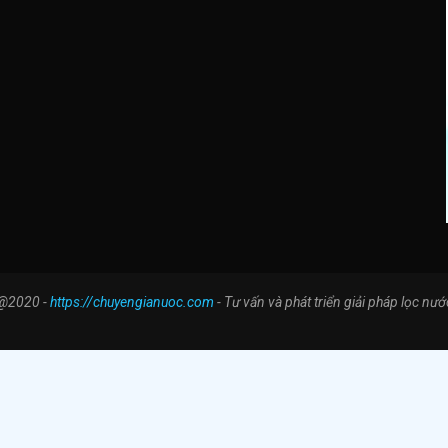
@2020 -
https://chuyengianuoc.com
- Tư vấn và phát triển giải pháp lọc nướ