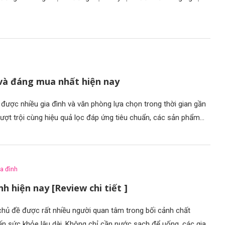
 và đáng mua nhất hiện nay
được nhiều gia đình và văn phòng lựa chọn trong thời gian gần
n vượt trội cùng hiệu quả lọc đáp ứng tiêu chuẩn, các sản phẩm…
a đình
h hiện nay [Review chi tiết ]
 chủ đề được rất nhiều người quan tâm trong bối cảnh chất
ến sức khỏe lâu dài. Không chỉ cần nước sạch để uống, các gia