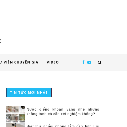
c
Ư VIỆN CHUYÊN GIA
VIDEO
TIN TỨC MỚI NHẤT
Nước giếng khoan vàng nhẹ nhưng
không tanh có cần xét nghiệm không?
Biệt thự nhiều phòng tắm cần tính lưu