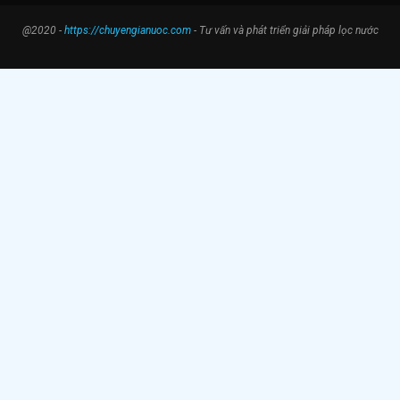
@2020 -
https://chuyengianuoc.com
- Tư vấn và phát triển giải pháp lọc nước