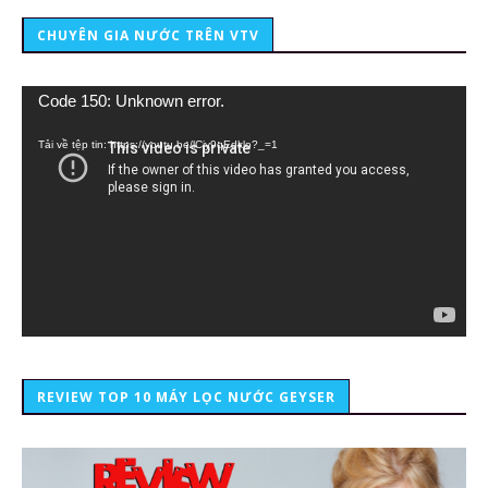
CHUYÊN GIA NƯỚC TRÊN VTV
Trình
Code 150: Unknown error.
chơi
Video
Tải về tệp tin: https://youtu.be/lCiy9qEdklo?_=1
REVIEW TOP 10 MÁY LỌC NƯỚC GEYSER