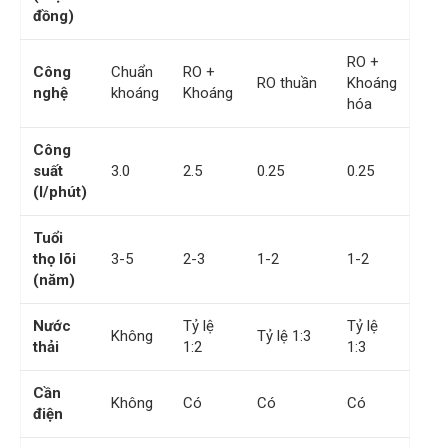
đồng)
RO +
Công
Chuẩn
RO +
RO thuần
Khoáng
nghệ
khoáng
Khoáng
hóa
Công
suất
3.0
2.5
0.25
0.25
(l/phút)
Tuổi
thọ lõi
3-5
2-3
1-2
1-2
(năm)
Nước
Tỷ lệ
Tỷ lệ
Không
Tỷ lệ 1:3
thải
1:2
1:3
Cần
Không
Có
Có
Có
điện