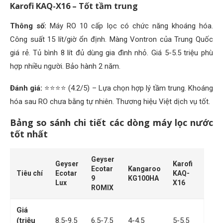
Karofi KAQ-X16 – Tốt tầm trung
Thông số:
Máy RO 10 cấp lọc có chức năng khoáng hóa.
Công suất 15 lít/giờ ổn định. Màng Vontron của Trung Quốc
giá rẻ. Tủ bình 8 lít đủ dùng gia đình nhỏ. Giá 5-5.5 triệu phù
hợp nhiều người. Bảo hành 2 năm.
Đánh giá:
⭐⭐⭐⭐ (4.2/5) – Lựa chọn hợp lý tầm trung. Khoáng
hóa sau RO chưa bằng tự nhiên. Thương hiệu Việt dịch vụ tốt.
Bảng so sánh chi tiết các dòng máy lọc nước
tốt nhất
Geyser
Geyser
Karofi
Ecotar
Kangaroo
Tiêu chí
Ecotar
KAQ-
9
KG100HA
Lux
X16
ROMIX
Giá
(triệu
8.5-9.5
6.5-7.5
4-4.5
5-5.5