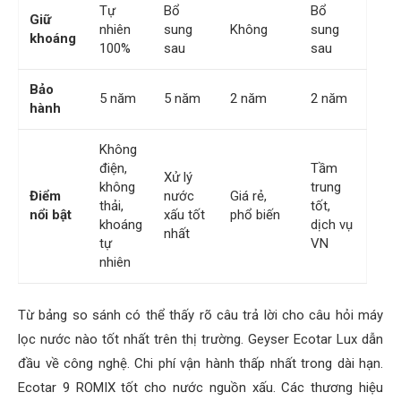
Tự
Bổ
Bổ
Giữ
nhiên
sung
Không
sung
khoáng
100%
sau
sau
Bảo
5 năm
5 năm
2 năm
2 năm
hành
Không
điện,
Tầm
Xử lý
không
trung
Điểm
nước
Giá rẻ,
thải,
tốt,
nổi bật
xấu tốt
phổ biến
khoáng
dịch vụ
nhất
tự
VN
nhiên
Từ bảng so sánh có thể thấy rõ câu trả lời cho câu hỏi máy
lọc nước nào tốt nhất trên thị trường. Geyser Ecotar Lux dẫn
đầu về công nghệ. Chi phí vận hành thấp nhất trong dài hạn.
Ecotar 9 ROMIX tốt cho nước nguồn xấu. Các thương hiệu