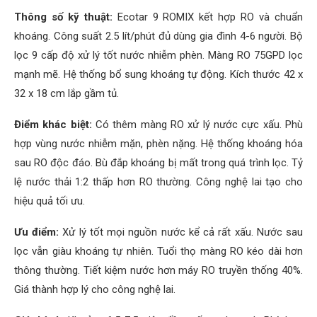
Thông số kỹ thuật:
Ecotar 9 ROMIX kết hợp RO và chuẩn
khoáng. Công suất 2.5 lít/phút đủ dùng gia đình 4-6 người. Bộ
lọc 9 cấp độ xử lý tốt nước nhiễm phèn. Màng RO 75GPD lọc
mạnh mẽ. Hệ thống bổ sung khoáng tự động. Kích thước 42 x
32 x 18 cm lắp gầm tủ.
Điểm khác biệt:
Có thêm màng RO xử lý nước cực xấu. Phù
hợp vùng nước nhiễm mặn, phèn nặng. Hệ thống khoáng hóa
sau RO độc đáo. Bù đắp khoáng bị mất trong quá trình lọc. Tỷ
lệ nước thải 1:2 thấp hơn RO thường. Công nghệ lai tạo cho
hiệu quả tối ưu.
Ưu điểm:
Xử lý tốt mọi nguồn nước kể cả rất xấu. Nước sau
lọc vẫn giàu khoáng tự nhiên. Tuổi thọ màng RO kéo dài hơn
thông thường. Tiết kiệm nước hơn máy RO truyền thống 40%.
Giá thành hợp lý cho công nghệ lai.