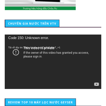
CHUYÊN GIA NƯỚC TRÊN VTV
Trình
Code 150: Unknown error.
chơi
Video
Tải về tệp tin: https://youtu.be/lCiy9qEdklo?_=1
REVIEW TOP 10 MÁY LỌC NƯỚC GEYSER