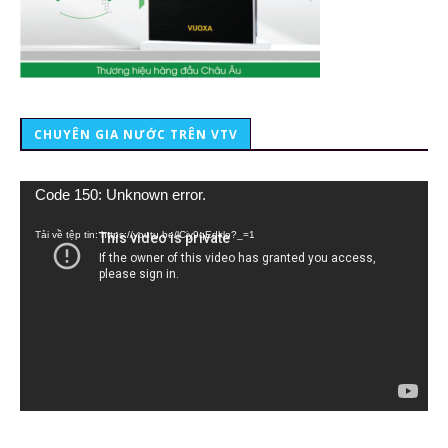
CHUYÊN GIA NƯỚC TRÊN VTV
Trình
Code 150: Unknown error.
chơi
Video
Tải về tệp tin: https://youtu.be/lCiy9qEdklo?_=1