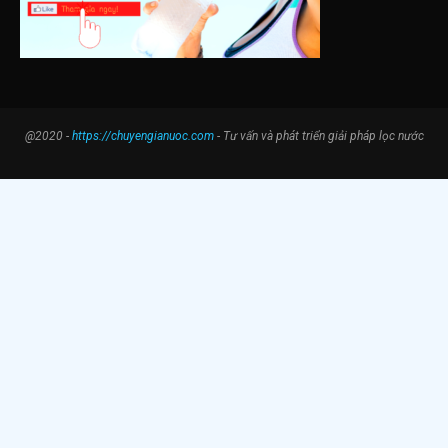
@2020 -
https://chuyengianuoc.com
- Tư vấn và phát triển giải pháp lọc nước