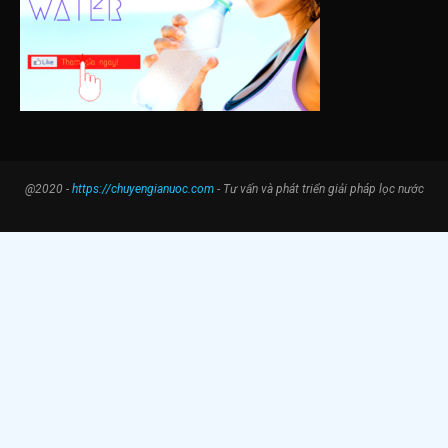
@2020 -
https://chuyengianuoc.com
- Tư vấn và phát triển giải pháp lọc nước