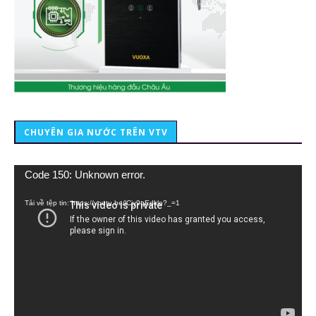
CHUYÊN GIA NƯỚC TRÊN VTV
Trình
Code 150: Unknown error.
chơi
Video
Tải về tệp tin: https://youtu.be/lCiy9qEdklo?_=1