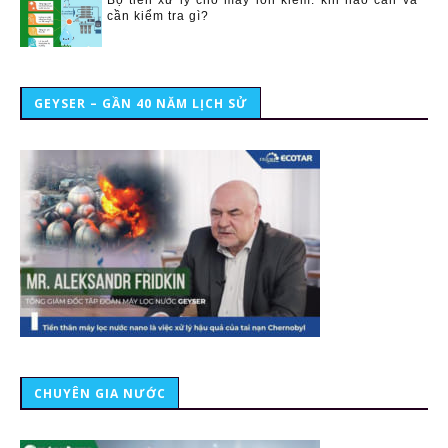
cần kiểm tra gì?
GEYSER – GẦN 40 NĂM LỊCH SỬ
CHUYÊN GIA NƯỚC