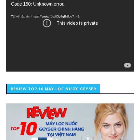
Trình
Code 150: Unknown error.
chơi
Video
Tải về tệp tin: https://youtu.be/lCiy9qEdklo?_=1
REVIEW TOP 10 MÁY LỌC NƯỚC GEYSER