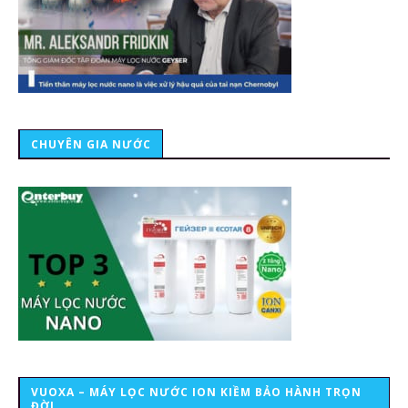
CHUYÊN GIA NƯỚC
VUOXA – MÁY LỌC NƯỚC ION KIỀM BẢO HÀNH TRỌN
ĐỜI