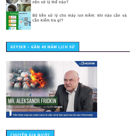
nên xử lý thế nào?
Bộ tiền xử lý cho máy ion kiềm: khi nào cần và
cần kiểm tra gì?
GEYSER – GẦN 40 NĂM LỊCH SỬ
CHUYÊN GIA NƯỚC