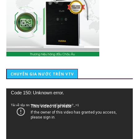
CHUYÊN GIA NƯỚC TRÊN VTV
Trình
Code 150: Unknown error.
chơi
Video
Tải về tệp tin: https://youtu.be/lCiy9qEdklo?_=1