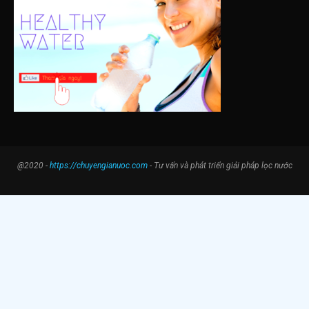
@2020 -
https://chuyengianuoc.com
- Tư vấn và phát triển giải pháp lọc nước