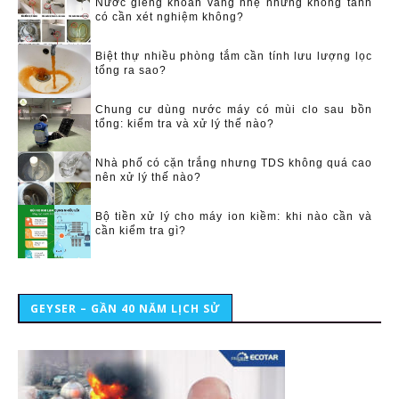
Nước giếng khoan vàng nhẹ nhưng không tanh
có cần xét nghiệm không?
Biệt thự nhiều phòng tắm cần tính lưu lượng lọc
tổng ra sao?
Chung cư dùng nước máy có mùi clo sau bồn
tổng: kiểm tra và xử lý thế nào?
Nhà phố có cặn trắng nhưng TDS không quá cao
nên xử lý thế nào?
Bộ tiền xử lý cho máy ion kiềm: khi nào cần và
cần kiểm tra gì?
GEYSER – GẦN 40 NĂM LỊCH SỬ