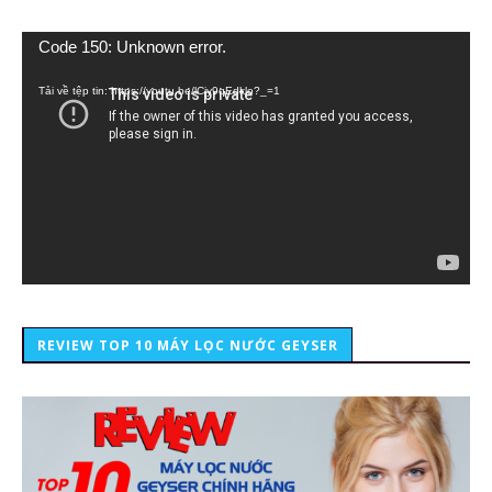
Trình
Code 150: Unknown error.
chơi
Video
Tải về tệp tin: https://youtu.be/lCiy9qEdklo?_=1
REVIEW TOP 10 MÁY LỌC NƯỚC GEYSER