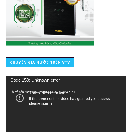
CHUYÊN GIA NƯỚC TRÊN VTV
Trình
Code 150: Unknown error.
chơi
Video
Tải về tệp tin: https://youtu.be/lCiy9qEdklo?_=1