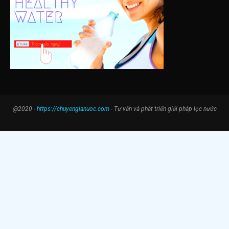
@2020 -
https://chuyengianuoc.com
- Tư vấn và phát triển giải pháp lọc nước