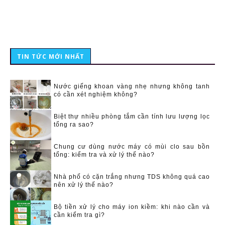
TIN TỨC MỚI NHẤT
Nước giếng khoan vàng nhẹ nhưng không tanh
có cần xét nghiệm không?
Biệt thự nhiều phòng tắm cần tính lưu lượng lọc
tổng ra sao?
Chung cư dùng nước máy có mùi clo sau bồn
tổng: kiểm tra và xử lý thế nào?
Nhà phố có cặn trắng nhưng TDS không quá cao
nên xử lý thế nào?
Bộ tiền xử lý cho máy ion kiềm: khi nào cần và
cần kiểm tra gì?