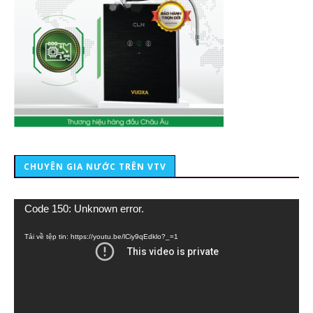
CHUYÊN GIA NƯỚC TRÊN VTV
Trình
Code 150: Unknown error.
chơi
Video
Tải về tệp tin: https://youtu.be/lCiy9qEdklo?_=1