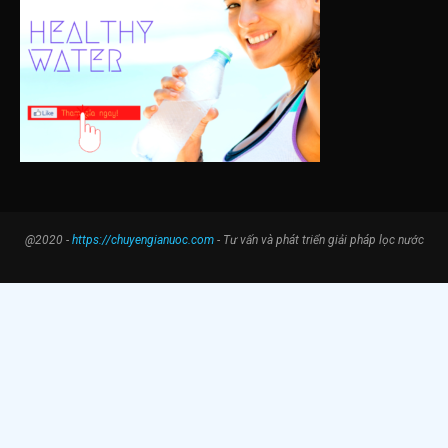
@2020 -
https://chuyengianuoc.com
- Tư vấn và phát triển giải pháp lọc nước