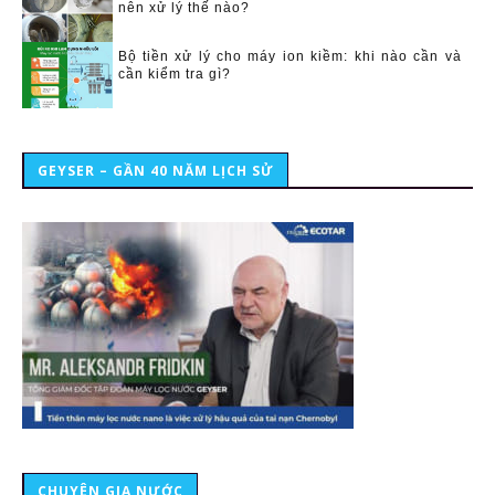
nên xử lý thế nào?
Bộ tiền xử lý cho máy ion kiềm: khi nào cần và
cần kiểm tra gì?
GEYSER – GẦN 40 NĂM LỊCH SỬ
CHUYÊN GIA NƯỚC