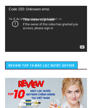
Trình
Code 150: Unknown error.
chơi
Video
Tải về tệp tin: https://youtu.be/lCiy9qEdklo?_=1
REVIEW TOP 10 MÁY LỌC NƯỚC GEYSER