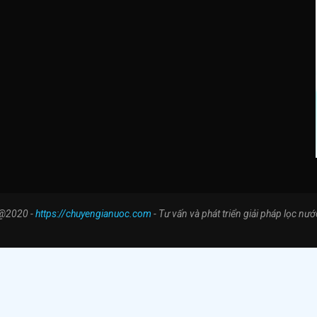
@2020 -
https://chuyengianuoc.com
- Tư vấn và phát triển giải pháp lọc nướ