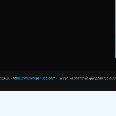
@2020 -
https://chuyengianuoc.com
- Tư vấn và phát triển giải pháp lọc nướ