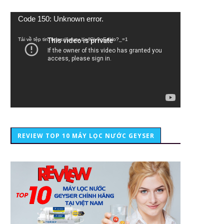
Trình
Code 150: Unknown error.
chơi
Video
Tải về tệp tin: https://youtu.be/lCiy9qEdklo?_=1
REVIEW TOP 10 MÁY LỌC NƯỚC GEYSER