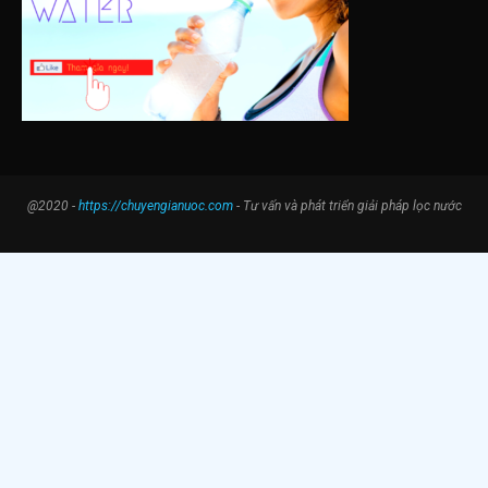
@2020 -
https://chuyengianuoc.com
- Tư vấn và phát triển giải pháp lọc nước