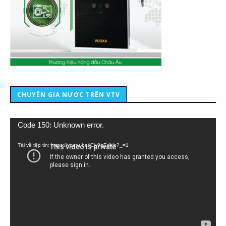
CHUYÊN GIA NƯỚC TRÊN VTV
Trình
Code 150: Unknown error.
chơi
Video
Tải về tệp tin: https://youtu.be/lCiy9qEdklo?_=1