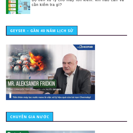
cần kiểm tra gì?
GEYSER – GẦN 40 NĂM LỊCH SỬ
CHUYÊN GIA NƯỚC