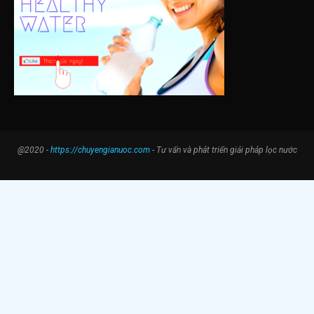
@2020 -
https://chuyengianuoc.com
- Tư vấn và phát triển giải pháp lọc nước