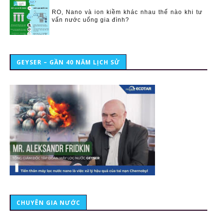
RO, Nano và ion kiềm khác nhau thế nào khi tư
vấn nước uống gia đình?
GEYSER – GẦN 40 NĂM LỊCH SỬ
CHUYÊN GIA NƯỚC