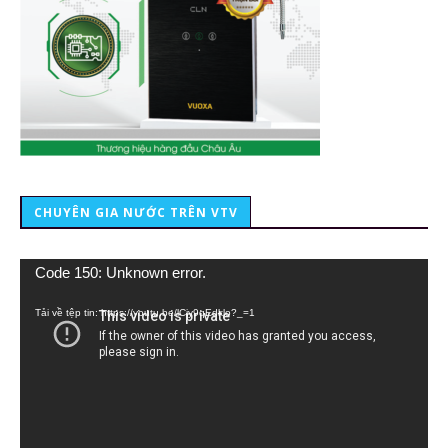
CHUYÊN GIA NƯỚC TRÊN VTV
Trình
Code 150: Unknown error.
chơi
Video
Tải về tệp tin: https://youtu.be/lCiy9qEdklo?_=1