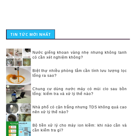
TIN TỨC MỚI NHẤT
Nước giếng khoan vàng nhẹ nhưng không tanh
có cần xét nghiệm không?
Biệt thự nhiều phòng tắm cần tính lưu lượng lọc
tổng ra sao?
Chung cư dùng nước máy có mùi clo sau bồn
tổng: kiểm tra và xử lý thế nào?
Nhà phố có cặn trắng nhưng TDS không quá cao
nên xử lý thế nào?
Bộ tiền xử lý cho máy ion kiềm: khi nào cần và
cần kiểm tra gì?