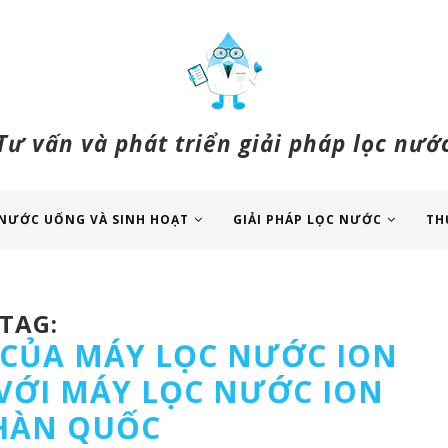
Tư vấn và phát triển giải pháp lọc nướ
NƯỚC UỐNG VÀ SINH HOẠT
GIẢI PHÁP LỌC NƯỚC
TH
TAG:
 CỦA MÁY LỌC NƯỚC ION
 VỚI MÁY LỌC NƯỚC ION
HÀN QUỐC