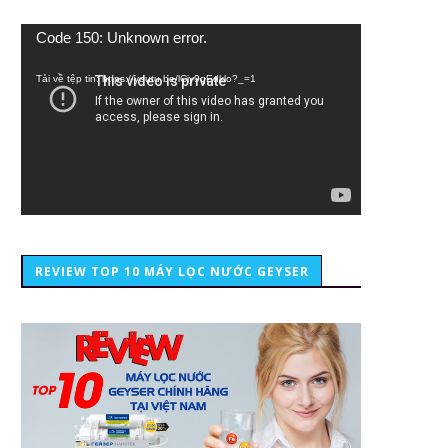
Trình
Code 150: Unknown error.
chơi
Video
Tải về tệp tin: https://youtu.be/lCiy9qEdklo?_=1
REVIEW TOP 10 MÁY LỌC NƯỚC GEYSER