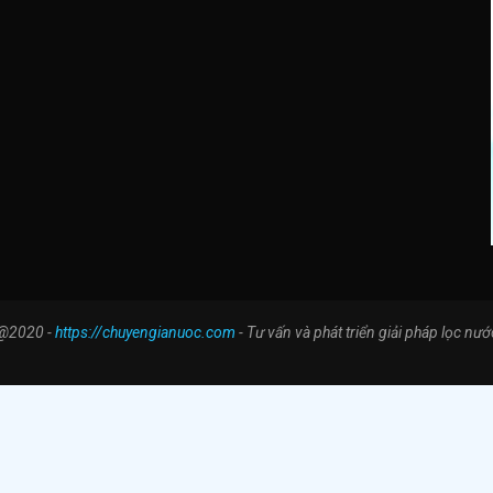
@2020 -
https://chuyengianuoc.com
- Tư vấn và phát triển giải pháp lọc nướ