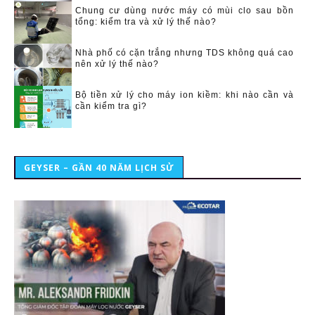
Chung cư dùng nước máy có mùi clo sau bồn
tổng: kiểm tra và xử lý thế nào?
Nhà phố có cặn trắng nhưng TDS không quá cao
nên xử lý thế nào?
Bộ tiền xử lý cho máy ion kiềm: khi nào cần và
cần kiểm tra gì?
GEYSER – GẦN 40 NĂM LỊCH SỬ