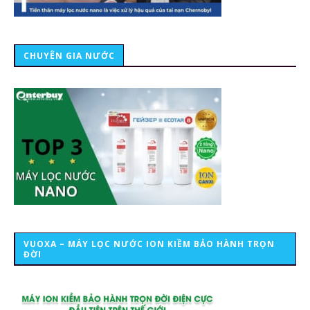
CHUYÊN GIA NƯỚC
VUOXA – MÁY LỌC NƯỚC ION KIỀM BẢO HÀNH TRỌN
ĐỜI