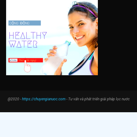
@2020 -
https://chuyengianuoc.com
- Tư vấn và phát triển giải pháp lọc nước