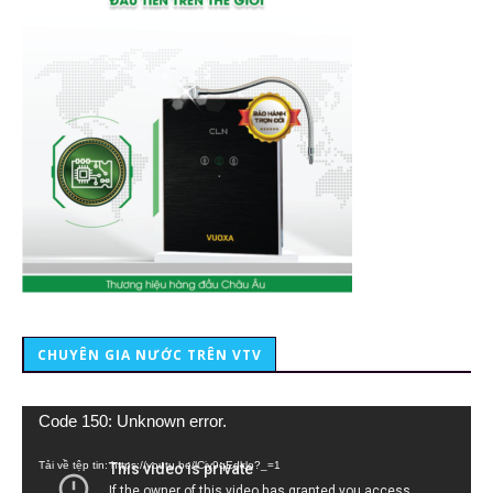
CHUYÊN GIA NƯỚC TRÊN VTV
Trình
Code 150: Unknown error.
chơi
Video
Tải về tệp tin: https://youtu.be/lCiy9qEdklo?_=1