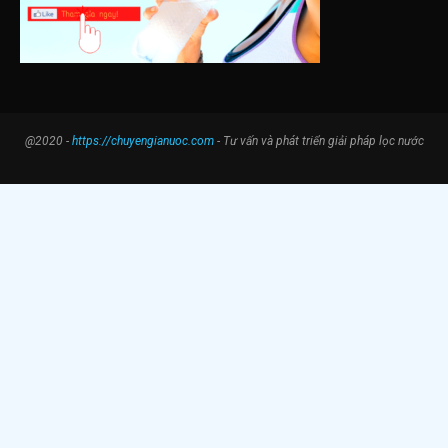
@2020 -
https://chuyengianuoc.com
- Tư vấn và phát triển giải pháp lọc nước