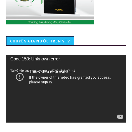
CHUYÊN GIA NƯỚC TRÊN VTV
Trình
Code 150: Unknown error.
chơi
Video
Tải về tệp tin: https://youtu.be/lCiy9qEdklo?_=1