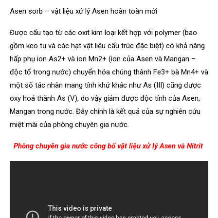
Asen sorb – vật liệu xử lý Asen hoàn toàn mới
Được cấu tạo từ các oxit kim loại kết hợp với polymer (bao
gồm keo tụ và các hạt vật liệu cấu trúc đặc biệt) có khả năng
hấp phụ ion As2+ và ion Mn2+ (ion của Asen và Mangan –
độc tố trong nước) chuyển hóa chúng thành Fe3+ bà Mn4+ và
một số tác nhân mang tính khử khác như As (III) cũng được
oxy hoá thành As (V), do vậy giảm được độc tính của Asen,
Mangan trong nước. Đây chính là kết quả của sự nghiên cứu
miệt mài của phòng chuyên gia nước.
Phòng chuyên gia nước công bố vật liệu xử lý Asen và Nitrit