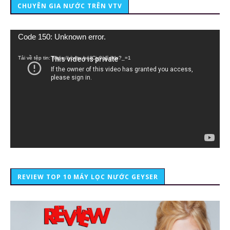
CHUYÊN GIA NƯỚC TRÊN VTV
Trình
Code 150: Unknown error.
chơi
Video
Tải về tệp tin: https://youtu.be/lCiy9qEdklo?_=1
REVIEW TOP 10 MÁY LỌC NƯỚC GEYSER