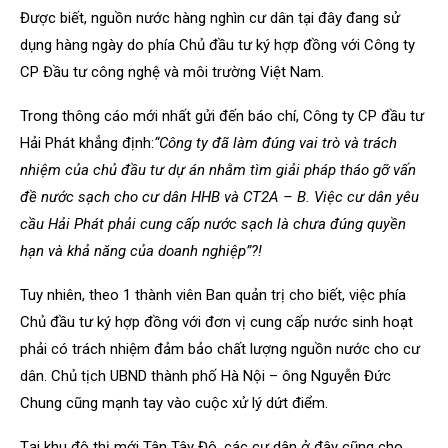
Được biết, nguồn nước hàng nghìn cư dân tại đây đang sử
dụng hàng ngày do phía Chủ đầu tư ký hợp đồng với Công ty
CP Đầu tư công nghệ và môi trường Việt Nam.
Trong thông cáo mới nhất gửi đến báo chí, Công ty CP đầu tư
Hải Phát khẳng định:
“Công ty đã làm đúng vai trò và trách
nhiệm của chủ đầu tư dự án nhằm tìm giải pháp tháo gỡ vấn
đề nước sạch cho cư dân HHB và CT2A – B. Việc cư dân yêu
cầu Hải Phát phải cung cấp nước sạch là chưa đúng quyền
hạn và khả năng của doanh nghiệp”?!
Tuy nhiên, theo 1 thành viên Ban quản trị cho biết, việc phía
Chủ đầu tư ký hợp đồng với đơn vị cung cấp nước sinh hoạt
phải có trách nhiệm đảm bảo chất lượng nguồn nước cho cư
dân.
Chủ tịch UBND thành phố Hà Nội – ông Nguyễn Đức
Chung cũng mạnh tay vào cuộc xử lý dứt điểm.
Tại khu đô thị mới Tân Tây Đô, các cư dân ở đây cũng cho