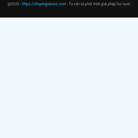
@2020 -
https://chuyengianuoc.com
- Tư vấn và phát triển giải pháp lọc nước