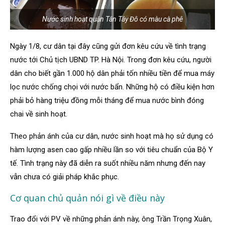
Nước sinh hoạt quận Tân Tây Đô có màu cà phê
Ngày 1/8, cư dân tại đây cũng gửi đơn kêu cứu về tình trạng
nước tới Chủ tịch UBND TP. Hà Nội. Trong đơn kêu cứu, người
dân cho biết gần 1.000 hộ dân phải tốn nhiều tiền để mua máy
lọc nước chống chọi với nước bẩn. Những hộ có điều kiện hơn
phải bỏ hàng triệu đồng mỗi tháng để mua nước bình đóng
chai về sinh hoạt.
Theo phản ánh của cư dân, nước sinh hoạt mà họ sử dụng có
hàm lượng asen cao gấp nhiều lần so với tiêu chuẩn của Bộ Y
tế. Tình trạng này đã diễn ra suốt nhiều năm nhưng đến nay
vẫn chưa có giải pháp khắc phục.
Cơ quan chủ quản nói gì về điều này
Trao đổi với PV về những phản ánh này, ông Trần Trọng Xuân,