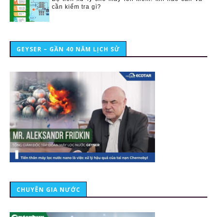
cần kiểm tra gì?
GEYSER – GẦN 40 NĂM LỊCH SỬ
CHUYÊN GIA NƯỚC