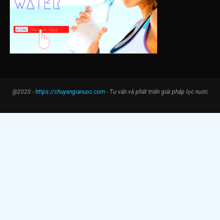
@2020 -
https://chuyengianuoc.com
- Tư vấn và phát triển giải pháp lọc nước