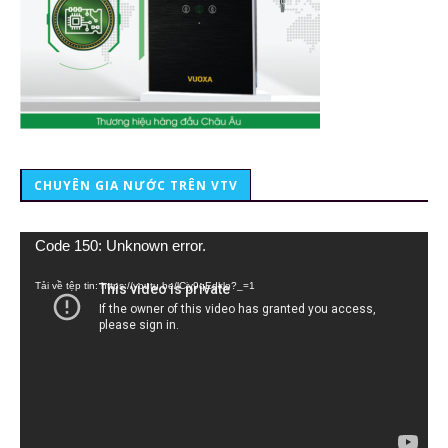
CHUYÊN GIA NƯỚC TRÊN VTV
Trình
Code 150: Unknown error.
chơi
Video
Tải về tệp tin: https://youtu.be/lCiy9qEdklo?_=1