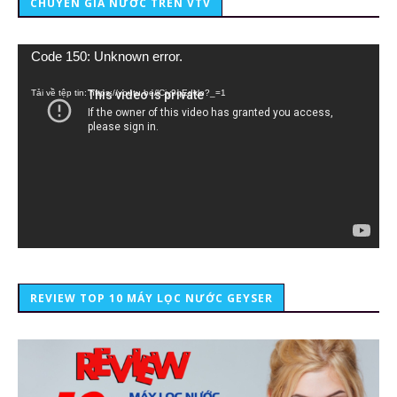
CHUYÊN GIA NƯỚC TRÊN VTV
Trình
Code 150: Unknown error.
chơi
Video
Tải về tệp tin: https://youtu.be/lCiy9qEdklo?_=1
REVIEW TOP 10 MÁY LỌC NƯỚC GEYSER