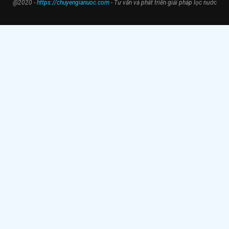
@2020 -
https://chuyengianuoc.com
- Tư vấn và phát triển giải pháp lọc nước