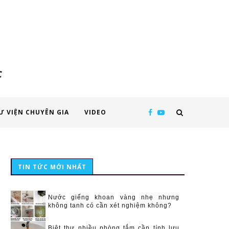
c
Ư VIỆN CHUYÊN GIA
VIDEO
TIN TỨC MỚI NHẤT
Nước giếng khoan vàng nhẹ nhưng
không tanh có cần xét nghiệm không?
Biệt thự nhiều phòng tắm cần tính lưu