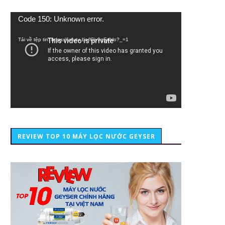
Trình
Code 150: Unknown error.
chơi
Video
Tải về tệp tin: https://youtu.be/lCiy9qEdklo?_=1
REVIEW TOP 10 MÁY LỌC NƯỚC GEYSER