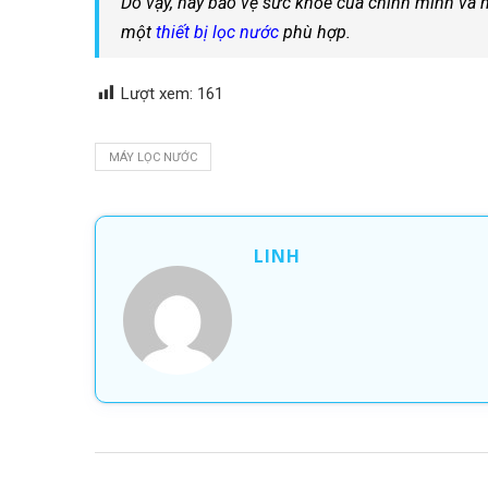
Do vậy, hãy bảo vệ sức khỏe của chính mình và n
một
thiết bị lọc nước
phù hợp.
Lượt xem:
161
MÁY LỌC NƯỚC
LINH