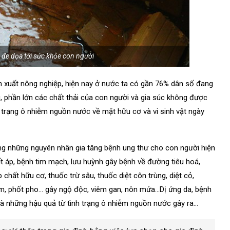
đe dọa tới sức khỏe con người
n xuất nông nghiệp, hiện nay ở nước ta có gần 76% dân số đang
u, phần lớn các chất thải của con người và gia súc không được
h trạng ô nhiễm nguồn nước về mặt hữu cơ và vi sinh vật ngày
ong những nguyên nhân gia tăng bệnh ung thư cho con người hiện
t áp, bệnh tim mạch, lưu huỳnh gây bệnh về đường tiêu hoá,
 chất hữu cơ, thuốc trừ sâu, thuốc diệt côn trùng, diệt cỏ,
ẩm, phốt pho… gây ngộ độc, viêm gan, nôn mửa…Dị ứng da, bệnh
g là những hậu quả từ tình trạng ô nhiễm nguồn nước gây ra…