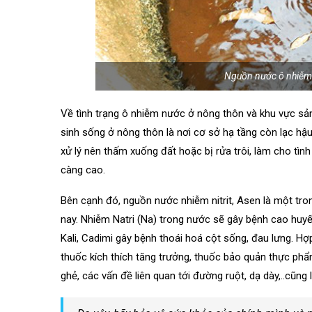
Nguồn nước ô nhiễm 
Về tình trạng ô nhiễm nước ở nông thôn và khu vực sả
sinh sống ở nông thôn là nơi cơ sở hạ tầng còn lạc hậ
xử lý nên thấm xuống đất hoặc bị rửa trôi, làm cho tìn
càng cao.
Bên cạnh đó, nguồn nước nhiễm nitrit, Asen là một tr
nay. Nhiễm Natri (Na) trong nước sẽ gây bệnh cao huyế
Kali, Cadimi gây bệnh thoái hoá cột sống, đau lưng. Hợp
thuốc kích thích tăng trưởng, thuốc bảo quản thực ph
ghẻ, các vấn đề liên quan tới đường ruột, dạ dày,..cũn