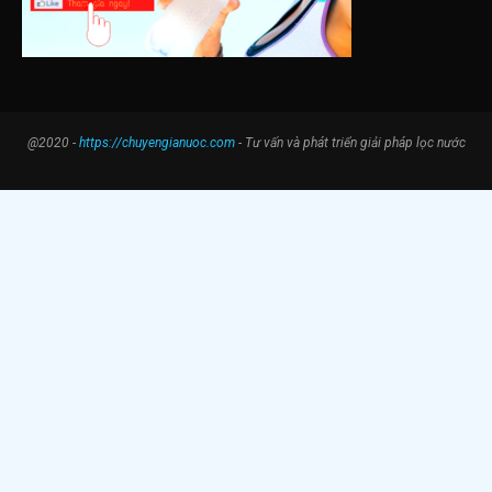
@2020 -
https://chuyengianuoc.com
- Tư vấn và phát triển giải pháp lọc nước