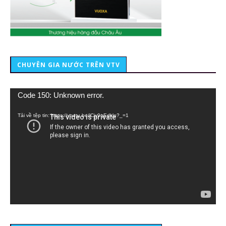
CHUYÊN GIA NƯỚC TRÊN VTV
Trình
Code 150: Unknown error.
chơi
Video
Tải về tệp tin: https://youtu.be/lCiy9qEdklo?_=1