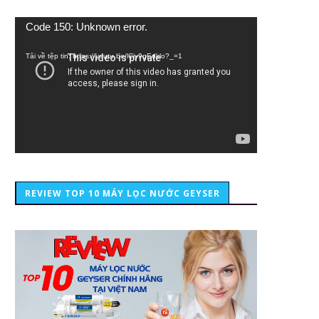
Trình
Code 150: Unknown error.
chơi
Video
Tải về tệp tin: https://youtu.be/lCiy9qEdklo?_=1
REVIEW TOP 10 MÁY LỌC NƯỚC GEYSER