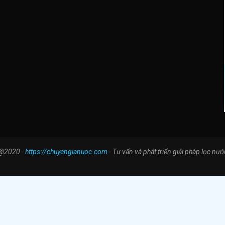
@2020 -
https://chuyengianuoc.com
- Tư vấn và phát triển giải pháp lọc nướ