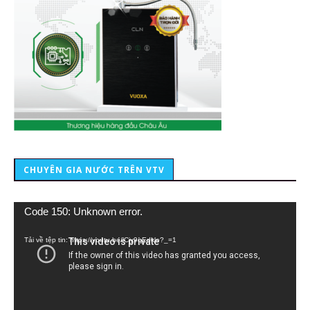
CHUYÊN GIA NƯỚC TRÊN VTV
Trình
Code 150: Unknown error.
chơi
Video
Tải về tệp tin: https://youtu.be/lCiy9qEdklo?_=1