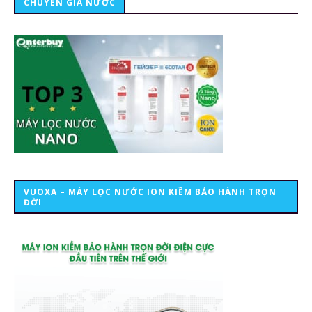
CHUYÊN GIA NƯỚC
VUOXA – MÁY LỌC NƯỚC ION KIỀM BẢO HÀNH TRỌN
ĐỜI