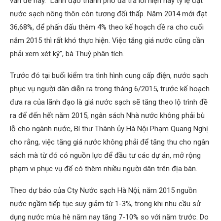
vấn đề này. “Lãnh đạo thành phố đã trả lời hiện nay tỷ lệ đạt
nước sạch nông thôn còn tương đối thấp. Năm 2014 mới đạt
36,68%, để phấn đấu thêm 4% theo kế hoạch đề ra cho cuối
năm 2015 thì rất khó thực hiện. Việc tăng giá nước cũng cần
phải xem xét kỹ”, bà Thuỳ phân tích.
Trước đó tại buổi kiểm tra tình hình cung cấp điện, nước sạch
phục vụ người dân diễn ra trong tháng 6/2015, trước kế hoạch
đưa ra của lãnh đạo là giá nước sạch sẽ tăng theo lộ trình đề
ra để đến hết năm 2015, ngân sách Nhà nước không phải bù
lỗ cho ngành nước, Bí thư Thành ủy Hà Nội Phạm Quang Nghị
cho rằng, việc tăng giá nước không phải để tăng thu cho ngân
sách mà từ đó có nguồn lực để đầu tư các dự án, mở rộng
phạm vi phục vụ để có thêm nhiều người dân trên địa bàn.
Theo dự báo của Cty Nước sạch Hà Nội, năm 2015 nguồn
nước ngầm tiếp tục suy giảm từ 1-3%, trong khi nhu cầu sử
dụng nước mùa hè năm nay tăng 7-10% so với năm trước. Do