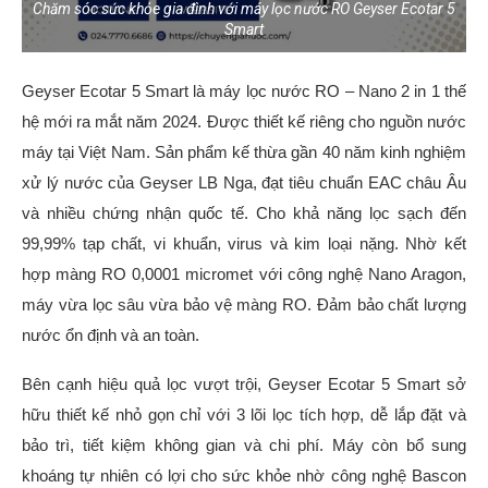
Chăm sóc sức khỏe gia đình với máy lọc nước RO Geyser Ecotar 5
Smart
Geyser Ecotar 5 Smart là máy lọc nước RO – Nano 2 in 1 thế
hệ mới ra mắt năm 2024. Được thiết kế riêng cho nguồn nước
máy tại Việt Nam. Sản phẩm kế thừa gần 40 năm kinh nghiệm
xử lý nước của Geyser LB Nga, đạt tiêu chuẩn EAC châu Âu
và nhiều chứng nhận quốc tế. Cho khả năng lọc sạch đến
99,99% tạp chất, vi khuẩn, virus và kim loại nặng. Nhờ kết
hợp màng RO 0,0001 micromet với công nghệ Nano Aragon,
máy vừa lọc sâu vừa bảo vệ màng RO. Đảm bảo chất lượng
nước ổn định và an toàn.
Bên cạnh hiệu quả lọc vượt trội, Geyser Ecotar 5 Smart sở
hữu thiết kế nhỏ gọn chỉ với 3 lõi lọc tích hợp, dễ lắp đặt và
bảo trì, tiết kiệm không gian và chi phí. Máy còn bổ sung
khoáng tự nhiên có lợi cho sức khỏe nhờ công nghệ Bascon