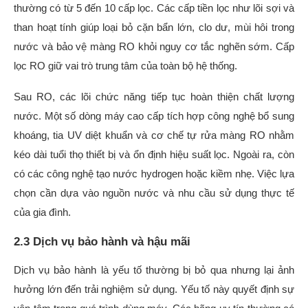
thường có từ 5 đến 10 cấp lọc. Các cấp tiền lọc như lõi sợi và
than hoạt tính giúp loại bỏ cặn bẩn lớn, clo dư, mùi hôi trong
nước và bảo vệ màng RO khỏi nguy cơ tắc nghẽn sớm. Cấp
lọc RO giữ vai trò trung tâm của toàn bộ hệ thống.
Sau RO, các lõi chức năng tiếp tục hoàn thiện chất lượng
nước. Một số dòng máy cao cấp tích hợp công nghệ bổ sung
khoáng, tia UV diệt khuẩn và cơ chế tự rửa màng RO nhằm
kéo dài tuổi thọ thiết bị và ổn định hiệu suất lọc. Ngoài ra, còn
có các công nghệ tạo nước hydrogen hoặc kiềm nhẹ. Việc lựa
chọn cần dựa vào nguồn nước và nhu cầu sử dụng thực tế
của gia đình.
2.3 Dịch vụ bảo hành và hậu mãi
Dịch vụ bảo hành là yếu tố thường bị bỏ qua nhưng lại ảnh
hưởng lớn đến trải nghiệm sử dụng. Yếu tố này quyết định sự