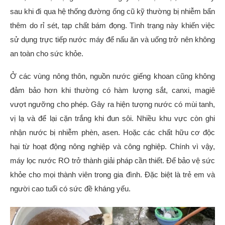
sau khi đi qua hệ thống đường ống cũ kỹ thường bị nhiễm bẩn
thêm do rỉ sét, tạp chất bám đọng. Tình trạng này khiến việc
sử dụng trực tiếp nước máy để nấu ăn và uống trở nên không
an toàn cho sức khỏe.
Ở các vùng nông thôn, nguồn nước giếng khoan cũng không
đảm bảo hơn khi thường có hàm lượng sắt, canxi, magiê
vượt ngưỡng cho phép. Gây ra hiện tượng nước có mùi tanh,
vị lạ và để lại cặn trắng khi đun sôi. Nhiều khu vực còn ghi
nhận nước bị nhiễm phèn, asen. Hoặc các chất hữu cơ độc
hại từ hoạt động nông nghiệp và công nghiệp. Chính vì vậy,
máy lọc nước RO trở thành giải pháp cần thiết. Để bảo vệ sức
khỏe cho mọi thành viên trong gia đình. Đặc biệt là trẻ em và
người cao tuổi có sức đề kháng yếu.