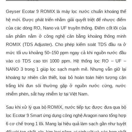
Geyser Ecotar 9 ROMIX là máy lọc nước chuẩn khoáng thế
hệ mới. Được phát triển nhằm giải quyết triệt để nhược điểm
của các dòng RO, Nano và UF truyền thống. Điểm cốt lõi của
sản phẩm nằm ở công nghệ cân bằng khoáng thông minh
ROMIX (TDS Adjuster). Cho phép kiểm soát TDS đầu ra ở
mức tối ưu khoảng 50–150 ppm ngay cả khi nguồn nước đầu
vào có TDS cao tới 1000 ppm. Hệ thống lọc RO – UF –
NANO 3 trong 1 giúp lọc sạch mạnh mẽ. Nhưng vẫn giữ lại
khoáng tự nhiên cần thiết, loại bỏ hoàn toàn hiện tượng cặn
trắng khi đun sôi thường gặp ở nguồn nước cứng, nước
nhiễm phèn, sắt hay nhiễm lợ tại Việt Nam.
Sau khi xử lý qua bộ ROMIX, nước tiếp tục được đưa qua bộ
lọc Ecotar 9 Smart ứng dụng công nghệ Aragon nano tổng hợp
6 cơ chế trong 1 lõi. Mang lại hiệu quả làm sạch gần như tuyệt
đối với tạp chất, clo, kim loại nặng, vi sinh vật và các hợp chất