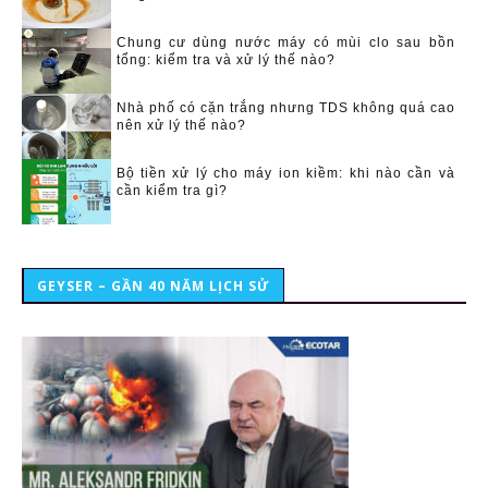
Chung cư dùng nước máy có mùi clo sau bồn
tổng: kiểm tra và xử lý thế nào?
Nhà phố có cặn trắng nhưng TDS không quá cao
nên xử lý thế nào?
Bộ tiền xử lý cho máy ion kiềm: khi nào cần và
cần kiểm tra gì?
GEYSER – GẦN 40 NĂM LỊCH SỬ