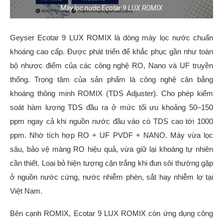
Máy lọc nước Ecotar 9 LUX ROMIX
Geyser Ecotar 9 LUX ROMIX là dòng máy lọc nước chuẩn
khoáng cao cấp. Được phát triển để khắc phục gần như toàn
bộ nhược điểm của các công nghệ RO, Nano và UF truyền
thống. Trọng tâm của sản phẩm là công nghệ cân bằng
khoáng thông minh ROMIX (TDS Adjuster). Cho phép kiểm
soát hàm lượng TDS đầu ra ở mức tối ưu khoảng 50–150
ppm ngay cả khi nguồn nước đầu vào có TDS cao tới 1000
ppm. Nhờ tích hợp RO + UF PVDF + NANO. Máy vừa lọc
sâu, bảo vệ màng RO hiệu quả, vừa giữ lại khoáng tự nhiên
cần thiết. Loại bỏ hiện tượng cặn trắng khi đun sôi thường gặp
ở nguồn nước cứng, nước nhiễm phèn, sắt hay nhiễm lợ tại
Việt Nam.
Bên cạnh ROMIX, Ecotar 9 LUX ROMIX còn ứng dụng công