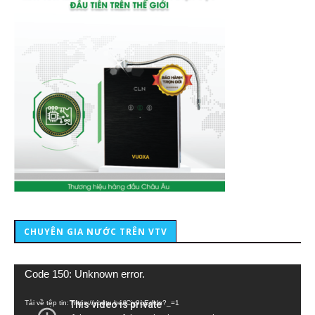
CHUYÊN GIA NƯỚC TRÊN VTV
Trình
Code 150: Unknown error.
chơi
Video
Tải về tệp tin: https://youtu.be/lCiy9qEdklo?_=1