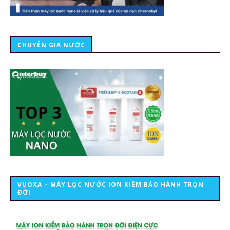
CHUYÊN GIA NƯỚC
VUOXA – MÁY LỌC NƯỚC ION KIỀM BẢO HÀNH TRỌN
ĐỜI