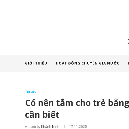
GIỚI THIỆU
HOẠT ĐỘNG CHUYÊN GIA NƯỚC
Tin tức
Có nên tắm cho trẻ bằn
cần biết
written by
Khánh Ninh
17.11.2025