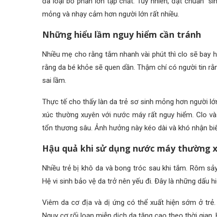
đã loại bỏ phần lớn tạp chất. Tuy nhiên, đạt chuẩn “s
mỏng và nhạy cảm hơn người lớn rất nhiều.
Những hiểu lầm nguy hiểm cần tránh
Nhiều mẹ cho rằng tắm nhanh vài phút thì clo sẽ bay 
rằng da bé khỏe sẽ quen dần. Thậm chí có người tin rằn
sai lầm.
Thực tế cho thấy làn da trẻ sơ sinh mỏng hơn người lớn
xúc thường xuyên với nước máy rất nguy hiểm. Clo v
tổn thương sâu. Ảnh hưởng này kéo dài và khó nhận biế
Hậu quả khi sử dụng nước máy thường 
Nhiều trẻ bị khô da và bong tróc sau khi tắm. Rôm sảy 
Hệ vi sinh bảo vệ da trở nên yếu đi. Đây là những dấu
Viêm da cơ địa và dị ứng có thể xuất hiện sớm ở trẻ
Nguy cơ rối loạn miễn dịch da tăng cao theo thời gian.