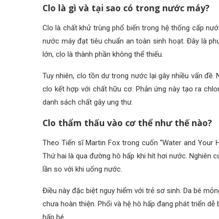
Clo là gì và tại sao có trong nước máy?
Clo là chất khử trùng phổ biến trong hệ thống cấp nước
nước máy đạt tiêu chuẩn an toàn sinh hoạt. Đây là ph
lớn, clo là thành phần không thể thiếu.
Tuy nhiên, clo tồn dư trong nước lại gây nhiều vấn đề. N
clo kết hợp với chất hữu cơ. Phản ứng này tạo ra ch
danh sách chất gây ung thư.
Clo thẩm thấu vào cơ thể như thế nào?
Theo Tiến sĩ Martin Fox trong cuốn “Water and Your H
Thứ hai là qua đường hô hấp khi hít hơi nước. Nghiên c
lần so với khi uống nước.
Điều này đặc biệt nguy hiểm với trẻ sơ sinh. Da bé mỏ
chưa hoàn thiện. Phổi và hệ hô hấp đang phát triển dễ b
hấp bé.