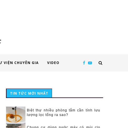
c
Ư VIỆN CHUYÊN GIA
VIDEO
TIN TỨC MỚI NHẤT
Biệt thự nhiều phòng tắm cần tính lưu
lượng lọc tổng ra sao?
Chung cư dùng nước máy có mùi clo