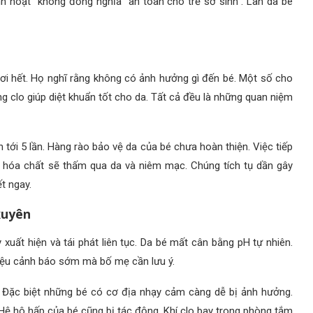
inh hoạt” không đồng nghĩa “an toàn cho trẻ sơ sinh”. Làn da bé
hơi hết. Họ nghĩ rằng không có ảnh hưởng gì đến bé. Một số cho
g clo giúp diệt khuẩn tốt cho da. Tất cả đều là những quan niệm
 tới 5 lần. Hàng rào bảo vệ da của bé chưa hoàn thiện. Việc tiếp
à hóa chất sẽ thấm qua da và niêm mạc. Chúng tích tụ dần gây
t ngay.
xuyên
xuất hiện và tái phát liên tục. Da bé mất cân bằng pH tự nhiên.
 hiệu cảnh báo sớm mà bố mẹ cần lưu ý.
. Đặc biệt những bé có cơ địa nhạy cảm càng dễ bị ảnh hưởng.
 Hệ hô hấp của bé cũng bị tác động. Khí clo bay trong phòng tắm