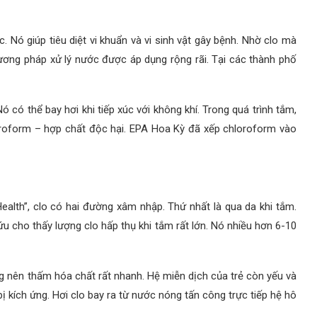
. Nó giúp tiêu diệt vi khuẩn và vi sinh vật gây bệnh. Nhờ clo mà
ương pháp xử lý nước được áp dụng rộng rãi. Tại các thành phố
ó có thể bay hơi khi tiếp xúc với không khí. Trong quá trình tắm,
loroform – hợp chất độc hại. EPA Hoa Kỳ đã xếp chloroform vào
ealth”, clo có hai đường xâm nhập. Thứ nhất là qua da khi tắm.
ứu cho thấy lượng clo hấp thụ khi tắm rất lớn. Nó nhiều hơn 6-10
ng nên thấm hóa chất rất nhanh. Hệ miễn dịch của trẻ còn yếu và
ị kích ứng. Hơi clo bay ra từ nước nóng tấn công trực tiếp hệ hô