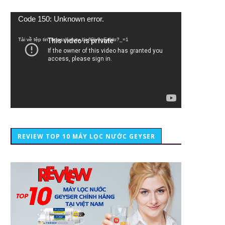
Trình
Code 150: Unknown error.
chơi
Video
Tải về tệp tin: https://youtu.be/lCiy9qEdklo?_=1
REVIEW TOP 10 MÁY LỌC NƯỚC GEYSER