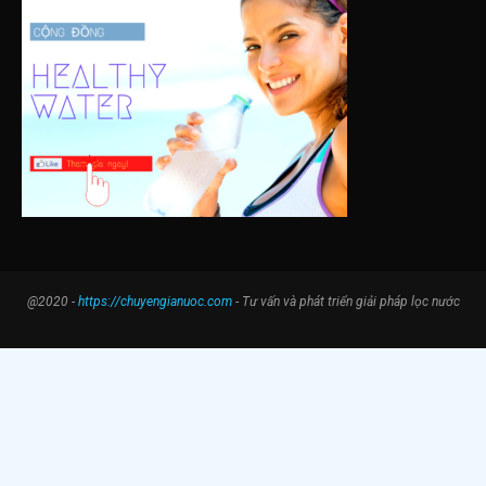
@2020 -
https://chuyengianuoc.com
- Tư vấn và phát triển giải pháp lọc nước