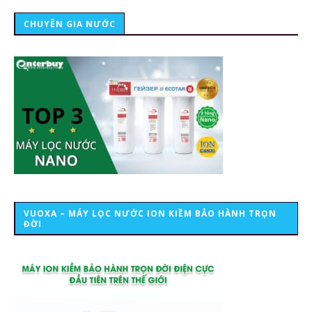
CHUYÊN GIA NƯỚC
VUOXA – MÁY LỌC NƯỚC ION KIỀM BẢO HÀNH TRỌN
ĐỜI