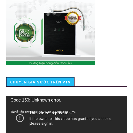
CHUYÊN GIA NƯỚC TRÊN VTV
Trình
Code 150: Unknown error.
chơi
Video
Tải về tệp tin: https://youtu.be/lCiy9qEdklo?_=1