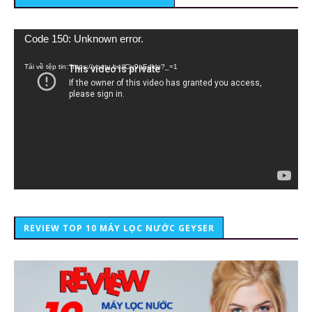
Trình
Code 150: Unknown error.
chơi
Video
Tải về tệp tin: https://youtu.be/lCiy9qEdklo?_=1
REVIEW TOP 10 MÁY LỌC NƯỚC GEYSER