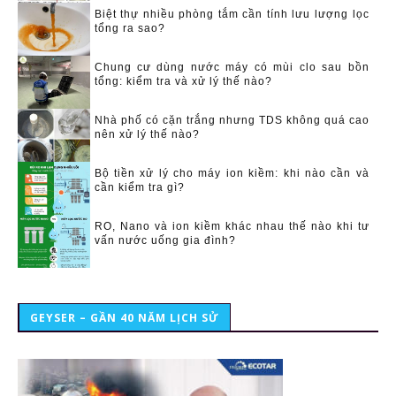
Biệt thự nhiều phòng tắm cần tính lưu lượng lọc
tổng ra sao?
Chung cư dùng nước máy có mùi clo sau bồn
tổng: kiểm tra và xử lý thế nào?
Nhà phố có cặn trắng nhưng TDS không quá cao
nên xử lý thế nào?
Bộ tiền xử lý cho máy ion kiềm: khi nào cần và
cần kiểm tra gì?
RO, Nano và ion kiềm khác nhau thế nào khi tư
vấn nước uống gia đình?
GEYSER – GẦN 40 NĂM LỊCH SỬ