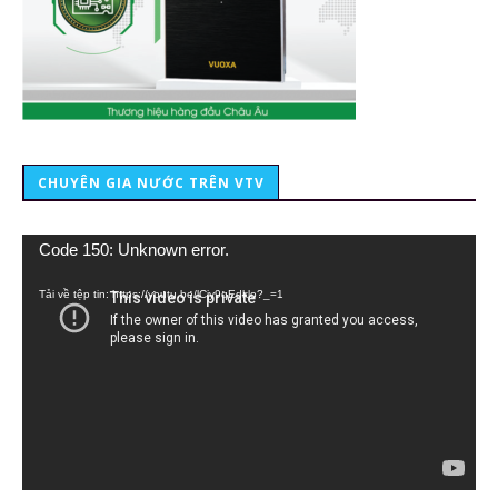
CHUYÊN GIA NƯỚC TRÊN VTV
Trình
Code 150: Unknown error.
chơi
Video
Tải về tệp tin: https://youtu.be/lCiy9qEdklo?_=1