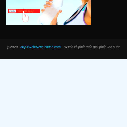
@2020 -
https://chuyengianuoc.com
- Tư vấn và phát triển giải pháp lọc nước