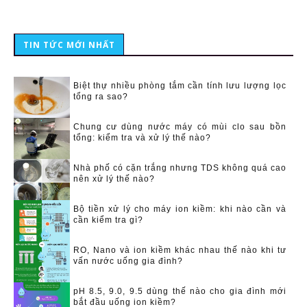
TIN TỨC MỚI NHẤT
Biệt thự nhiều phòng tắm cần tính lưu lượng lọc
tổng ra sao?
Chung cư dùng nước máy có mùi clo sau bồn
tổng: kiểm tra và xử lý thế nào?
Nhà phố có cặn trắng nhưng TDS không quá cao
nên xử lý thế nào?
Bộ tiền xử lý cho máy ion kiềm: khi nào cần và
cần kiểm tra gì?
RO, Nano và ion kiềm khác nhau thế nào khi tư
vấn nước uống gia đình?
pH 8.5, 9.0, 9.5 dùng thế nào cho gia đình mới
bắt đầu uống ion kiềm?