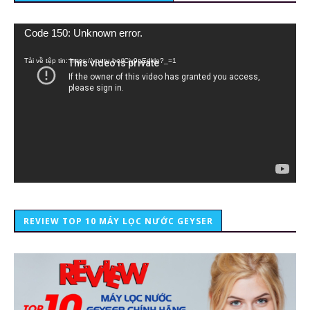
Trình
Code 150: Unknown error.
chơi
Video
Tải về tệp tin: https://youtu.be/lCiy9qEdklo?_=1
REVIEW TOP 10 MÁY LỌC NƯỚC GEYSER