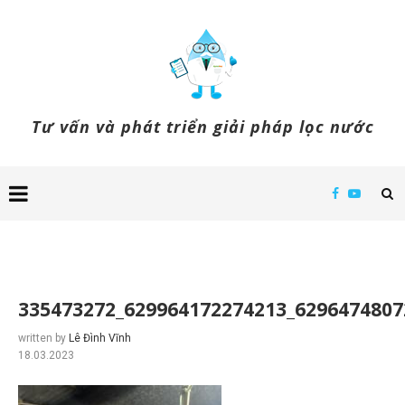
Tư vấn và phát triển giải pháp lọc nước
335473272_629964172274213_6296474807
written by
Lê Đình Vĩnh
18.03.2023