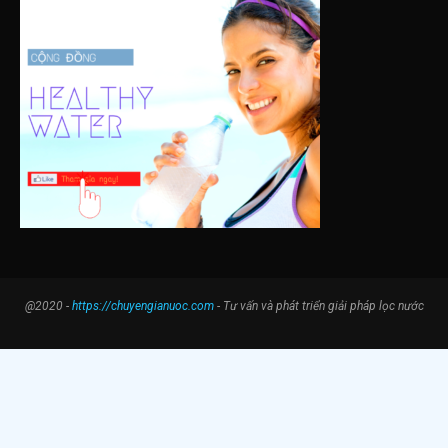
@2020 -
https://chuyengianuoc.com
- Tư vấn và phát triển giải pháp lọc nước