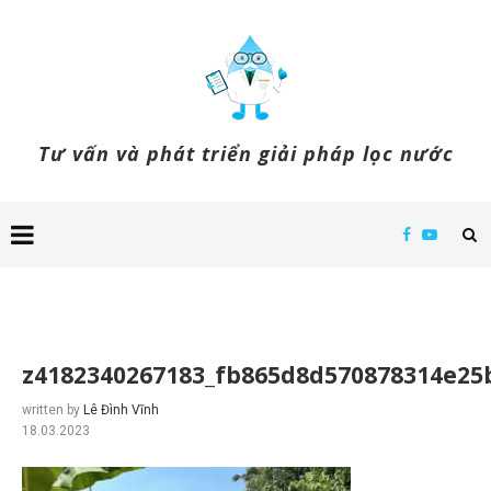
Tư vấn và phát triển giải pháp lọc nước
z4182340267183_fb865d8d570878314e25
written by
Lê Đình Vĩnh
18.03.2023