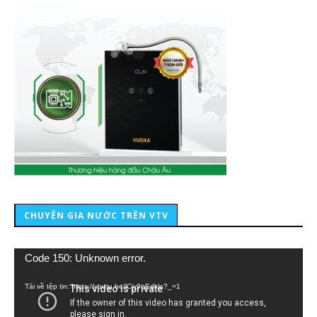
CHUYÊN GIA NƯỚC TRÊN VTV
Trình
Code 150: Unknown error.
chơi
Video
Tải về tệp tin: https://youtu.be/lCiy9qEdklo?_=1