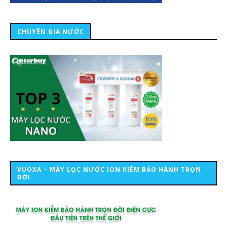
CHUYÊN GIA NƯỚC
VUOXA – MÁY LỌC NƯỚC ION KIỀM BẢO HÀNH TRỌN
ĐỜI