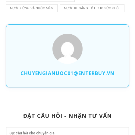
NƯỚC CỨNG VÀ NƯỚC MỀM
NƯỚC KHOÁNG TỐT CHO SỨC KHỎE
CHUYENGIANUOC01@ENTERBUY.VN
ĐẶT CÂU HỎI - NHẬN TƯ VẤN