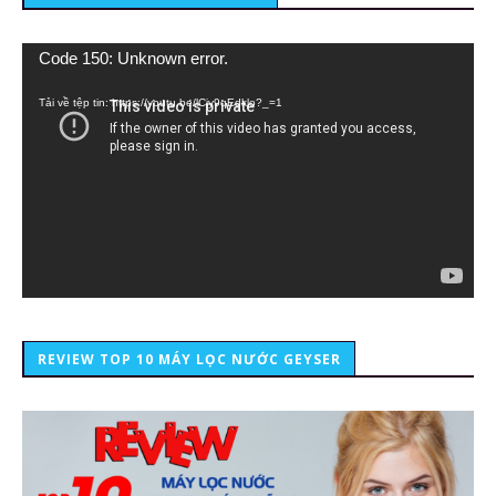
Trình
Code 150: Unknown error.
chơi
Video
Tải về tệp tin: https://youtu.be/lCiy9qEdklo?_=1
REVIEW TOP 10 MÁY LỌC NƯỚC GEYSER