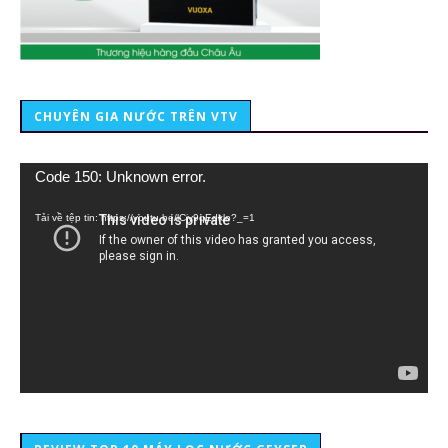
CHUYÊN GIA NƯỚC TRÊN VTV
Trình
Code 150: Unknown error.
chơi
Video
Tải về tệp tin: https://youtu.be/lCiy9qEdklo?_=1