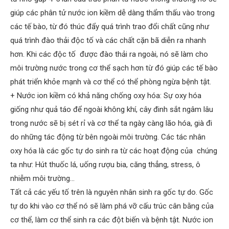
giúp các phân tử nước ion kiềm dễ dàng thẩm thấu vào trong
các tế bào, từ đó thúc đẩy quá trình trao đổi chất cũng như
quá trình đào thải độc tố và các chất cặn bã diễn ra nhanh
hơn. Khi các độc tố được đào thải ra ngoài, nó sẽ làm cho
môi trường nước trong cơ thể sạch hơn từ đó giúp các tế bào
phát triển khỏe mạnh và cơ thể có thể phòng ngừa bệnh tật.
+ Nước ion kiềm có khả năng chống oxy hóa: Sự oxy hóa
giống như quả táo để ngoài không khí, cây đinh sắt ngâm lâu
trong nước sẽ bị sét rỉ và cơ thể ta ngày càng lão hóa, già đi
do những tác động từ bên ngoài môi trường. Các tác nhân
oxy hóa là các gốc tự do sinh ra từ các hoạt động của chúng
ta như: Hút thuốc lá, uống rượu bia, căng thẳng, stress, ô
nhiễm môi trường…
Tất cả các yếu tố trên là nguyên nhân sinh ra gốc tự do. Gốc
tự do khi vào cơ thể nó sẽ làm phá vỡ cấu trúc cân bằng của
cơ thể, làm cơ thể sinh ra các đột biến và bệnh tật. Nước ion