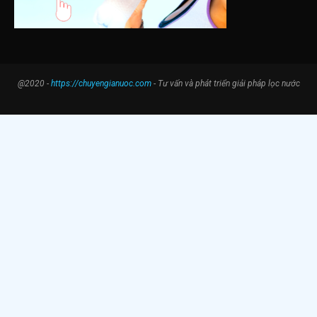
@2020 -
https://chuyengianuoc.com
- Tư vấn và phát triển giải pháp lọc nước