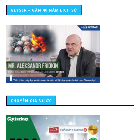
GEYSER – GẦN 40 NĂM LỊCH SỬ
CHUYÊN GIA NƯỚC