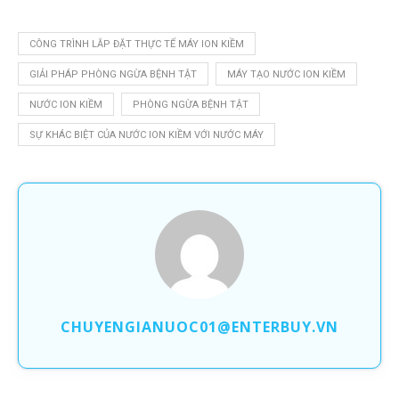
CÔNG TRÌNH LẮP ĐẶT THỰC TẾ MÁY ION KIỀM
GIẢI PHÁP PHÒNG NGỪA BỆNH TẬT
MÁY TẠO NƯỚC ION KIỀM
NƯỚC ION KIỀM
PHÒNG NGỪA BỆNH TẬT
SỰ KHÁC BIỆT CỦA NƯỚC ION KIỀM VỚI NƯỚC MÁY
CHUYENGIANUOC01@ENTERBUY.VN