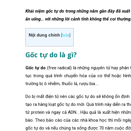
Khái niệm gốc tự do trong những năm gần đây đã xuất h
ăn uống… với những lời cảnh tỉnh không thể coi thường.
Nội dung chính
[
hide
]
Gốc tự do là gì?
Gốc tự do
(free radical) là những nguyên tử hay phân 
tục trong quá trình chuyển hóa của cơ thể hoặc hìn
trường bị ô nhiễm, thuốc lá, rượu bia….
Do bị mất điện tử nên các gốc tự do sẽ không ổn định 
tạo ra hàng loạt gốc tự do mới. Quá trình này diễn ra
tử protein và ngay cả ADN… Hậu quả là xuất hiện những
bào. Theo báo cáo của các nhà khoa học thì mỗi ngày
gốc tự do và nếu chúng ta sống được 70 năm cuộc đời t