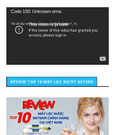
Trình
Code 150: Unknown error.
chơi
Video
Tải về tệp tin: https://youtu.be/lCiy9qEdklo?_=1
REVIEW TOP 10 MÁY LỌC NƯỚC GEYSER