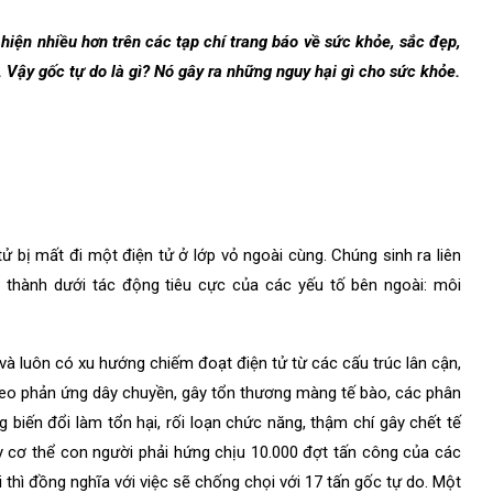
iện nhiều hơn trên các tạp chí trang báo về sức khỏe, sắc đẹp,
 Vậy gốc tự do là gì? Nó gây ra những nguy hại gì cho sức khỏe.
tử bị mất đi một điện tử ở lớp vỏ ngoài cùng. Chúng sinh ra liên
h thành dưới tác động tiêu cực của các yếu tố bên ngoài: môi
và luôn có xu hướng chiếm đoạt điện tử từ các cấu trúc lân cận,
 theo phản ứng dây chuyền, gây tổn thương màng tế bào, các phân
 biến đổi làm tổn hại, rối loạn chức năng, thậm chí gây chết tế
 cơ thể con người phải hứng chịu 10.000 đợt tấn công của các
hì đồng nghĩa với việc sẽ chống chọi với 17 tấn gốc tự do. Một