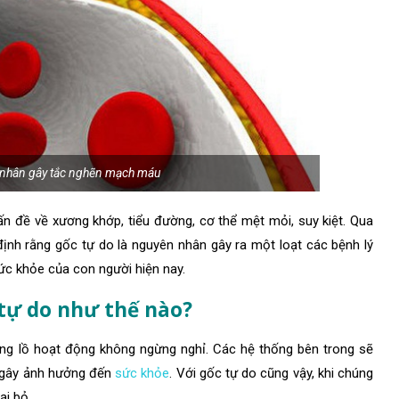
n nhân gây tắc nghẽn mạch máu
ấn đề về xương khớp, tiểu đường, cơ thể mệt mỏi, suy kiệt. Qua
định rằng
gốc tự do
là nguyên nhân gây ra một loạt các bệnh lý
sức khỏe của con người hiện nay.
 tự do như thế nào?
ng lồ hoạt động không ngừng nghỉ. Các hệ thống bên trong sẽ
c gây ảnh hưởng đến
sức khỏe
. Với gốc tự do cũng vậy, khi chúng
ại bỏ