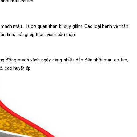
, nhồi máu cơ tim.
, mạch máu… là cơ quan thận bị suy giảm. Các loại bệnh về thận
n tính, thải ghép thận, viêm cầu thận.
rong động mạch vành ngày càng nhiều dẫn đến nhồi máu cơ tim,
ô, cao huyết áp.