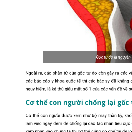
Gốc tự do là nguyê
Ngoài ra, các phân tử của gốc tự do còn gây ra các v
các báo cáo y khoa quốc tế thì các bác sy đã khẳng 
nguy hiểm, là kẻ thù giấu mặt số 1 của các vấn đề về 
Cơ thể con người chống lại gốc
Cơ thể con người được xem như bộ máy thần kỳ, khổ
làm việc ngày đêm để chống lại các tác nhân tiêu cự
xâm nhập vào chúng ta thì cơ thể cũng có chế tài để lo