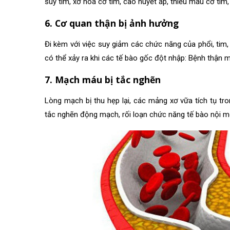
suy tim, xơ hoá cơ tim, cao huyết áp, thiếu máu cơ tim
6. Cơ quan thận bị ảnh hưởng
Đi kèm với việc suy giảm các chức năng của phổi, tim
có thể xảy ra khi các tế bào gốc đột nhập: Bệnh thận mã
7. Mạch máu bị tắc nghẽn
Lòng mạch bị thu hẹp lại, các mảng xơ vữa tích tụ t
tắc nghẽn động mạch, rối loạn chức năng tế bào nội m