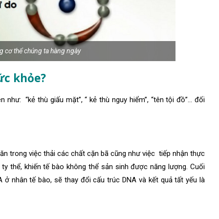
g cơ thể chúng ta hàng ngày
sức khỏe?
như: “kẻ thù giấu mặt”, “ kẻ thù nguy hiểm”, “tên tội đồ”… đối
ăn trong việc thải các chất cặn bã cũng như việc tiếp nhận thực
ty thể, khiến tế bào không thể sản sinh được năng lượng. Cuối
ở nhân tế bào, sẽ thay đổi cấu trúc DNA và kết quả tất yếu là