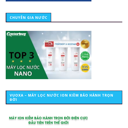
CHUYÊN GIA NƯỚC
VUOXA – MÁY LỌC NƯỚC ION KIỀM BẢO HÀNH TRỌN
ĐỜI