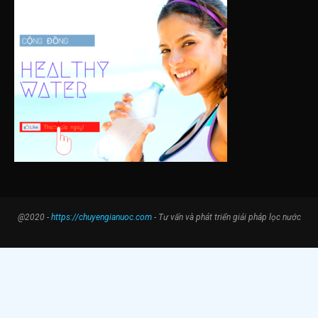
@2020 -
https://chuyengianuoc.com
- Tư vấn và phát triển giải pháp lọc nước