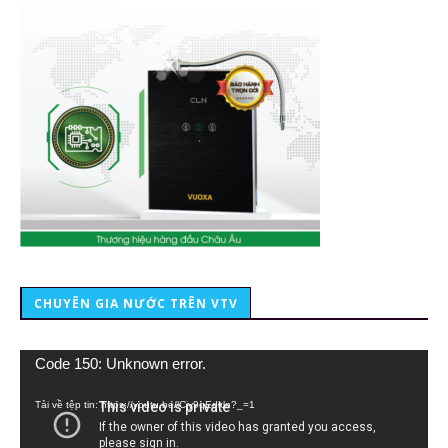
CHUYÊN GIA NƯỚC TRÊN VTV
Trình
Code 150: Unknown error.
chơi
Video
Tải về tệp tin: https://youtu.be/lCiy9qEdklo?_=1