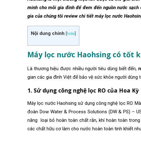
minh cho mỗi gia đình để đem đến nguồn nước sạch ch
gia của chúng tôi review chi tiết máy lọc nước Haohsin
Nội dung chính
[
hide
]
Máy lọc nước Haohsing có tốt 
Là thương hiệu được nhiều người tiêu dùng biết đến,
m
gian các gia đình Việt để bảo vệ sức khỏe người dùng 
1. Sử dụng công nghệ lọc RO của Hoa Kỳ
Máy lọc nước Haohsing sử dụng công nghệ lọc RO. M
đoàn Dow Water & Process Solutions (DW & PS) – US
năng loại bỏ hoàn toàn chất rắn, khí hoàn toàn trong nư
các chất hữu cơ làm cho nước hoàn toàn tinh khiết như