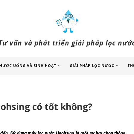
Tư vấn và phát triển giải pháp lọc nướ
NƯỚC UỐNG VÀ SINH HOẠT
GIẢI PHÁP LỌC NƯỚC
TH
ohsing có tốt không?
t đến. Sử dụng máy lọc nước Haohsing là một sự lựa chọn thông