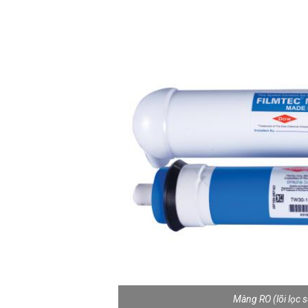
Màng RO (lõi lọc 