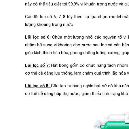
này có thể tiêu diệt tới 99,9% vi khuẩn trong nước và g
Các lõi lọc số 6, 7, 8 tùy theo sự lựa chọn model m
lượng khoáng trong nước.
Lõi lọc số 6:
Chứa một lượng nhỏ các nguyên tố vi lư
nhằm bổ sung vi khoáng cho nước sau lọc và cân bằng
giúp kích thích tiêu hóa, phòng chống loãng xương, giúp
Lõi lọc số 7:
Hạt bóng gốm có chức năng tách nhóm ph
cơ thể dễ dàng lưu thông, làm chậm quá trình lão hóa v
Lõi lọc số 8:
Cấu tạo từ hàng nghìn hạt sứ có khả năng 
cơ thể dễ dàng hấp thụ nước, giảm thiểu tình trạng khô d