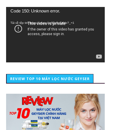
Trình
Code 150: Unknown error.
chơi
Video
Tải về tệp tin: https://youtu.be/lCiy9qEdklo?_=1
REVIEW TOP 10 MÁY LỌC NƯỚC GEYSER