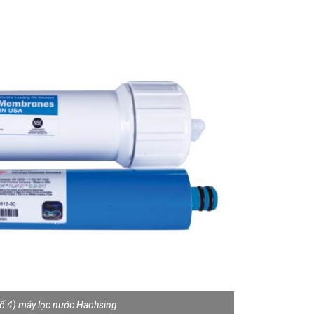
số 4) máy lọc nước Haohsing