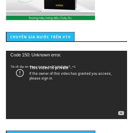
CHUYÊN GIA NƯỚC TRÊN VTV
Trình
Code 150: Unknown error.
chơi
Video
Tải về tệp tin: https://youtu.be/lCiy9qEdklo?_=1