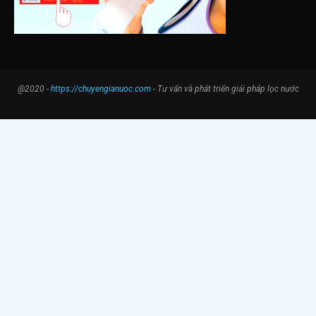
@2020 -
https://chuyengianuoc.com
- Tư vấn và phát triển giải pháp lọc nước