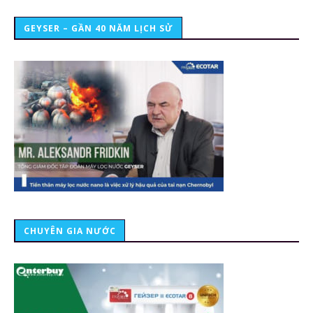
GEYSER – GẦN 40 NĂM LỊCH SỬ
CHUYÊN GIA NƯỚC