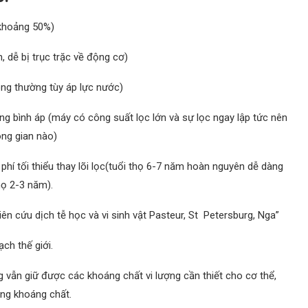
 khoảng 50%)
 dễ bị trục trặc về động cơ)
ng thường tùy áp lực nước)
ng bình áp (máy có công suất lọc lớn và sự lọc ngay lập tức nên
ông gian nào)
phí tối thiểu thay lõi lọc(tuổi thọ 6-7 năm hoàn nguyên dễ dàng
họ 2-3 năm).
ên cứu dịch tễ học và vi sinh vật Pasteur, St Petersburg, Nga”
ch thế giới.
n giữ được các khoáng chất vi lượng cần thiết cho cơ thể,
ng khoáng chất.