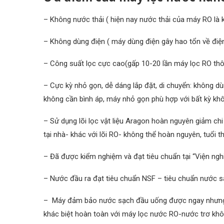
– Không nước thải ( hiện nay nước thải của máy RO là
– Không dùng điện ( máy dùng điện gây hao tổn về điện,
– Công suất lọc cực cao(gấp 10-20 lần máy lọc RO thô
– Cực kỳ nhỏ gọn, dễ dáng lắp đặt, di chuyển: không dù
không cần bình áp, máy nhỏ gọn phù hợp với bất kỳ kh
– Sử dụng lõi lọc vật liệu Aragon hoàn nguyên giảm chi 
tại nhà- khác với lõi RO- không thể hoàn nguyên, tuổi t
– Đã được kiểm nghiệm và đạt tiêu chuẩn tại “Viện nghi
– Nước đầu ra đạt tiêu chuẩn NSF – tiêu chuẩn nước sạ
– Máy đảm bảo nước sạch đầu uống được ngay nhưng vẫ
khác biệt hoàn toàn với máy lọc nước RO-nước trơ khô