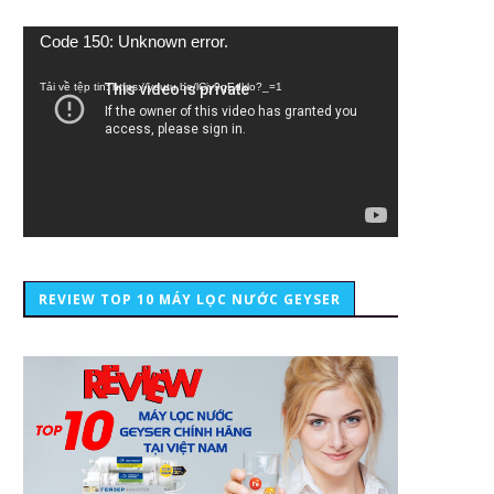
Trình
Code 150: Unknown error.
chơi
Video
Tải về tệp tin: https://youtu.be/lCiy9qEdklo?_=1
REVIEW TOP 10 MÁY LỌC NƯỚC GEYSER