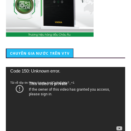
CHUYÊN GIA NƯỚC TRÊN VTV
Trình
Code 150: Unknown error.
chơi
Video
Tải về tệp tin: https://youtu.be/lCiy9qEdklo?_=1