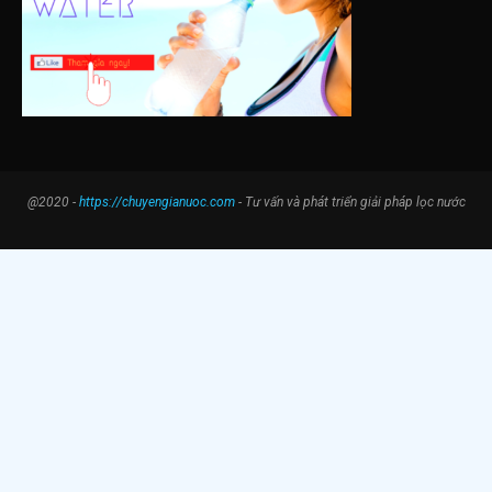
@2020 -
https://chuyengianuoc.com
- Tư vấn và phát triển giải pháp lọc nước