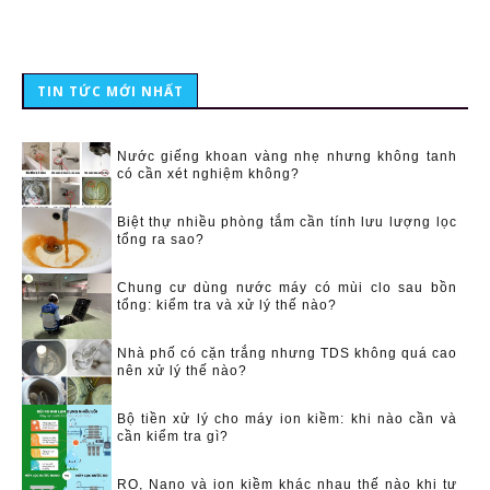
TIN TỨC MỚI NHẤT
Nước giếng khoan vàng nhẹ nhưng không tanh
có cần xét nghiệm không?
Biệt thự nhiều phòng tắm cần tính lưu lượng lọc
tổng ra sao?
Chung cư dùng nước máy có mùi clo sau bồn
tổng: kiểm tra và xử lý thế nào?
Nhà phố có cặn trắng nhưng TDS không quá cao
nên xử lý thế nào?
Bộ tiền xử lý cho máy ion kiềm: khi nào cần và
cần kiểm tra gì?
RO, Nano và ion kiềm khác nhau thế nào khi tư