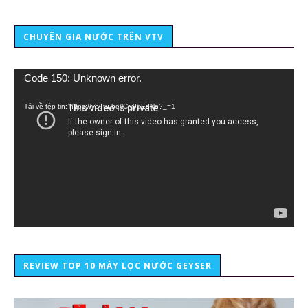
CHUYÊN GIA NƯỚC TRÊN VTV
Trình
Code 150: Unknown error.
chơi
Video
Tải về tệp tin: https://youtu.be/lCiy9qEdklo?_=1
REVIEW TOP 10 MÁY LỌC NƯỚC GEYSER