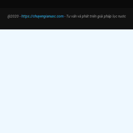
@2020 -
https://chuyengianuoc.com
- Tư vấn và phát triển giải pháp lọc nước