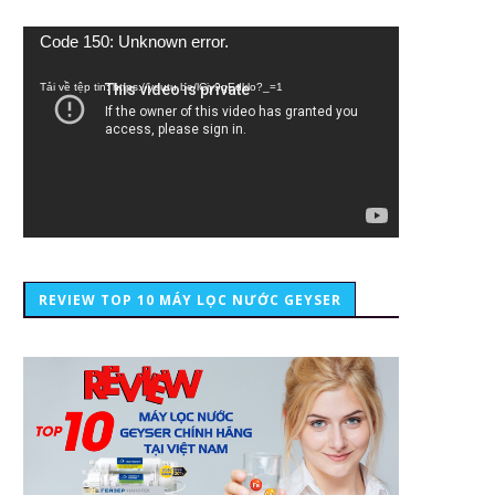
Trình
Code 150: Unknown error.
chơi
Video
Tải về tệp tin: https://youtu.be/lCiy9qEdklo?_=1
REVIEW TOP 10 MÁY LỌC NƯỚC GEYSER