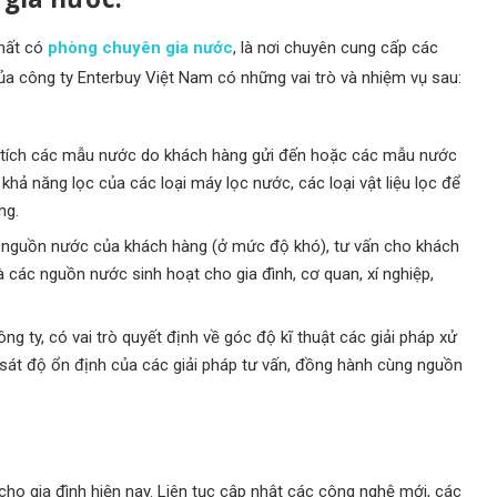
nhất có
phòng chuyên gia nước
, là nơi chuyên cung cấp các
ủa công ty Enterbuy Việt Nam có những vai trò và nhiệm vụ sau:
n tích các mẫu nước do khách hàng gửi đến hoặc các mẫu nước
 khả năng lọc của các loại máy lọc nước, các loại vật liệu lọc để
ng.
ề nguồn nước của khách hàng (ở mức độ khó), tư vấn cho khách
 các nguồn nước sinh hoạt cho gia đình, cơ quan, xí nghiệp,
g ty, có vai trò quyết định về góc độ kĩ thuật các giải pháp xử
 sát độ ổn định của các giải pháp tư vấn, đồng hành cùng nguồn
ho gia đình hiện nay. Liên tục cập nhật các công nghệ mới, các