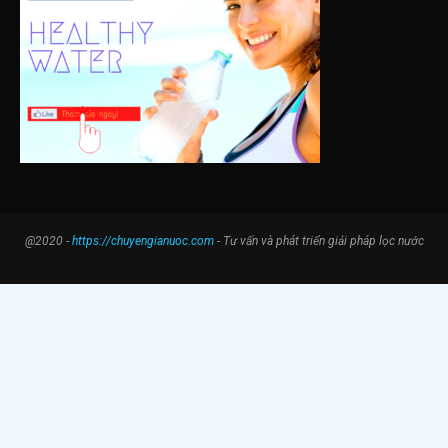
@2020 -
https://chuyengianuoc.com
- Tư vấn và phát triển giải pháp lọc nước