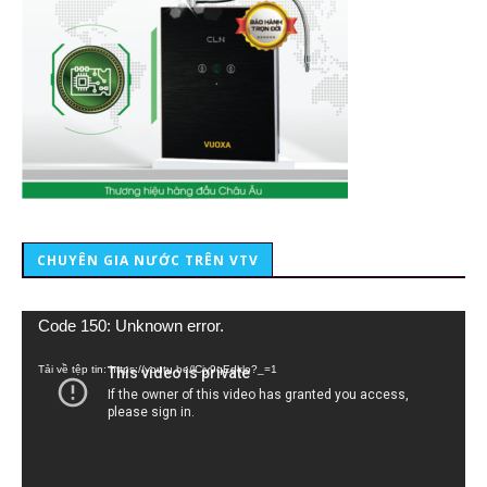
CHUYÊN GIA NƯỚC TRÊN VTV
Trình
Code 150: Unknown error.
chơi
Video
Tải về tệp tin: https://youtu.be/lCiy9qEdklo?_=1