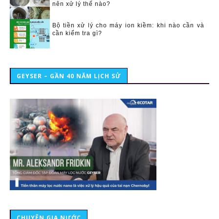
nên xử lý thế nào?
Bộ tiền xử lý cho máy ion kiềm: khi nào cần và
cần kiểm tra gì?
GEYSER – GẦN 40 NĂM LỊCH SỬ
CHUYÊN GIA NƯỚC