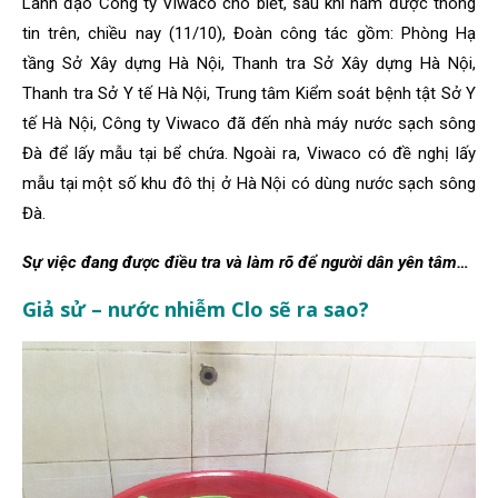
Lãnh đạo Công ty Viwaco cho biết, sau khi nắm được thông
tin trên, chiều nay (11/10), Đoàn công tác gồm: Phòng Hạ
tầng Sở Xây dựng Hà Nội, Thanh tra Sở Xây dựng Hà Nội,
Thanh tra Sở Y tế Hà Nội, Trung tâm Kiểm soát bệnh tật Sở Y
tế Hà Nội, Công ty Viwaco đã đến nhà máy nước sạch sông
Đà để lấy mẫu tại bể chứa. Ngoài ra, Viwaco có đề nghị lấy
mẫu tại một số khu đô thị ở Hà Nội có dùng nước sạch sông
Đà.
Sự việc đang được điều tra và làm rõ để người dân yên tâm…
Giả sử – nước nhiễm Clo sẽ ra sao?