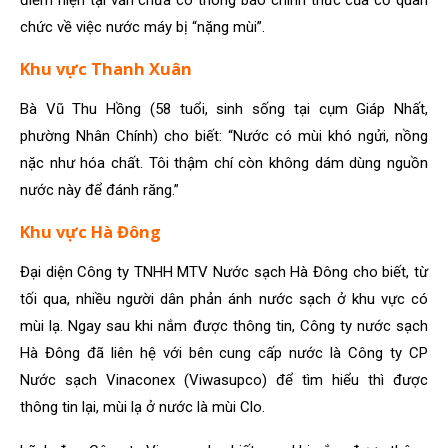
điểm hiện tại vẫn chưa có thông báo chính thức của cơ quan
chức về việc nước máy bị “nặng mùi”.
Khu vực Thanh Xuân
Bà Vũ Thu Hồng (58 tuổi, sinh sống tại cụm Giáp Nhất,
phường Nhân Chính) cho biết: “Nước có mùi khó ngửi, nồng
nặc như hóa chất. Tôi thậm chí còn không dám dùng nguồn
nước này để đánh răng.”
Khu vực Hà Đông
Đại diện Công ty TNHH MTV Nước sạch Hà Đông cho biết, từ
tối qua, nhiều người dân phản ánh nước sạch ở khu vực có
mùi lạ. Ngay sau khi nắm được thông tin, Công ty nước sạch
Hà Đông đã liên hệ với bên cung cấp nước là Công ty CP
Nước sạch Vinaconex (Viwasupco) để tìm hiểu thì được
thông tin lại, mùi lạ ở nước là mùi Clo.