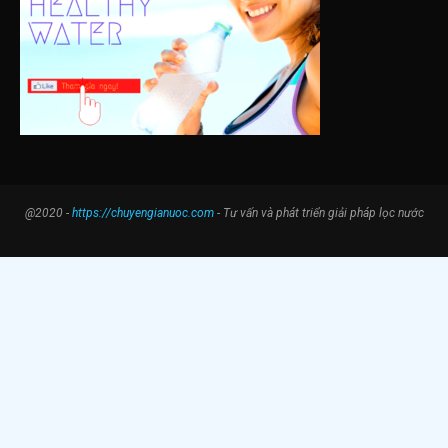
@2020 -
https://chuyengianuoc.com
- Tư vấn và phát triển giải pháp lọc nước