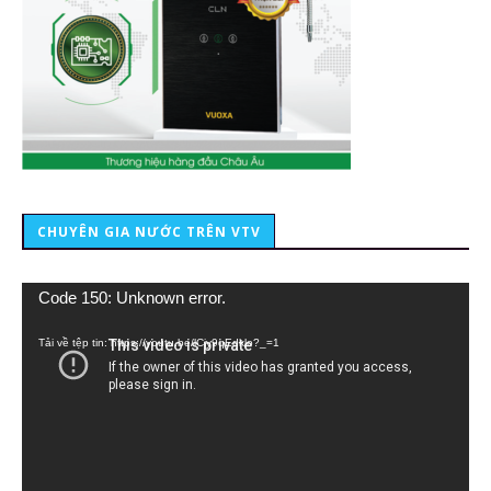
CHUYÊN GIA NƯỚC TRÊN VTV
Trình
Code 150: Unknown error.
chơi
Video
Tải về tệp tin: https://youtu.be/lCiy9qEdklo?_=1