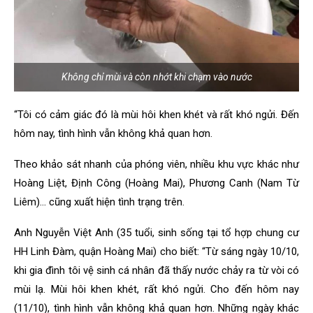
Không chỉ mùi và còn nhớt khi chạm vào nước
“Tôi có cảm giác đó là mùi hôi khen khét và rất khó ngửi. Đến
hôm nay, tình hình vẫn không khả quan hơn.
Theo khảo sát nhanh của phóng viên, nhiều khu vực khác như
Hoàng Liệt, Định Công (Hoàng Mai), Phương Canh (Nam Từ
Liêm)… cũng xuất hiện tình trạng trên.
Anh Nguyễn Việt Anh (35 tuổi, sinh sống tại tổ hợp chung cư
HH Linh Đàm, quận Hoàng Mai) cho biết: “Từ sáng ngày 10/10,
khi gia đình tôi vệ sinh cá nhân đã thấy nước chảy ra từ vòi có
mùi lạ. Mùi hôi khen khét, rất khó ngửi. Cho đến hôm nay
(11/10), tình hình vẫn không khả quan hơn. Những ngày khác