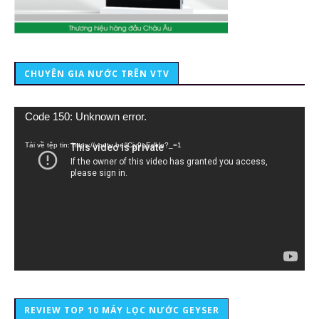
CHUYÊN GIA NƯỚC TRÊN VTV
Trình
Code 150: Unknown error.
chơi
Video
Tải về tệp tin: https://youtu.be/lCiy9qEdklo?_=1
REVIEW TOP 10 MÁY LỌC NƯỚC GEYSER