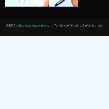
@2020 -
https://chuyengianuoc.com
- Tư vấn và phát triển giải pháp lọc nước