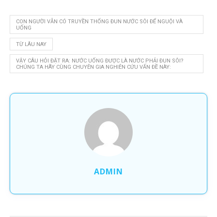
CON NGƯỜI VẪN CÓ TRUYỀN THỐNG ĐUN NƯỚC SÔI ĐỂ NGUỘI VÀ
UỐNG
TỪ LÂU NAY
VẬY CÂU HỎI ĐẶT RA: NƯỚC UỐNG ĐƯỢC LÀ NƯỚC PHẢI ĐUN SÔI?
CHÚNG TA HÃY CÙNG CHUYÊN GIA NGHIÊN CỨU VẤN ĐỀ NÀY:
ADMIN