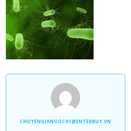
CHUYENGIANUOC01@ENTERBUY.VN