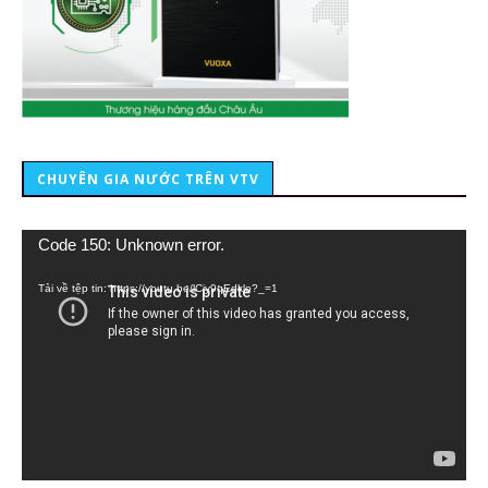
CHUYÊN GIA NƯỚC TRÊN VTV
Trình
Code 150: Unknown error.
chơi
Video
Tải về tệp tin: https://youtu.be/lCiy9qEdklo?_=1