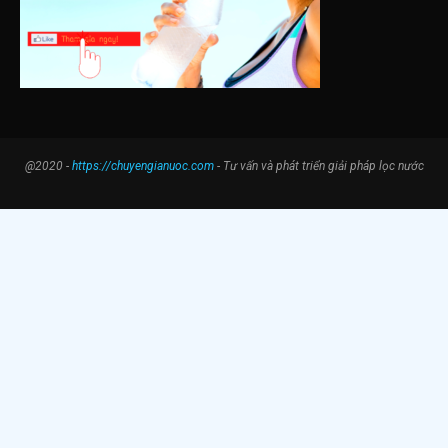
@2020 -
https://chuyengianuoc.com
- Tư vấn và phát triển giải pháp lọc nước